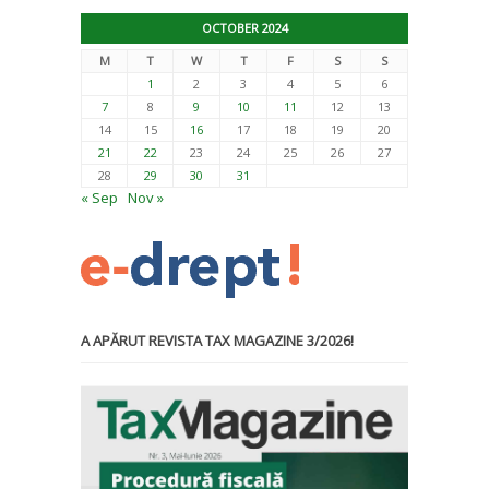
OCTOBER 2024
M
T
W
T
F
S
S
1
2
3
4
5
6
7
8
9
10
11
12
13
14
15
16
17
18
19
20
21
22
23
24
25
26
27
28
29
30
31
« Sep
Nov »
A APĂRUT REVISTA TAX MAGAZINE 3/2026!