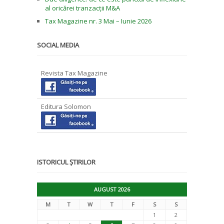
al oricărei tranzacții M&A
Tax Magazine nr. 3 Mai – Iunie 2026
SOCIAL MEDIA
Revista Tax Magazine
Editura Solomon
ISTORICUL ȘTIRILOR
AUGUST 2026
M
T
W
T
F
S
S
1
2