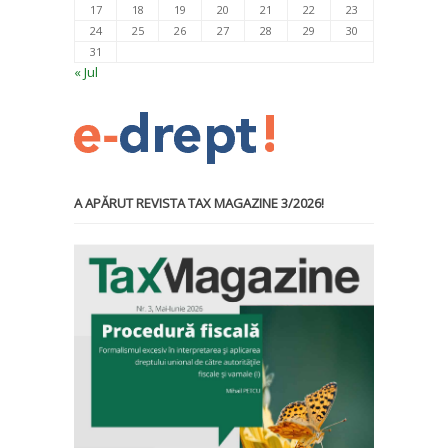
17
18
19
20
21
22
23
24
25
26
27
28
29
30
31
« Jul
A APĂRUT REVISTA TAX MAGAZINE 3/2026!