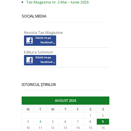
Tax Magazine nr. 3 Mai – Iunie 2026
SOCIAL MEDIA
Revista Tax Magazine
Editura Solomon
ISTORICUL ȘTIRILOR
AUGUST 2026
M
T
W
T
F
S
S
1
2
3
4
5
6
7
8
9
10
11
12
13
14
15
16