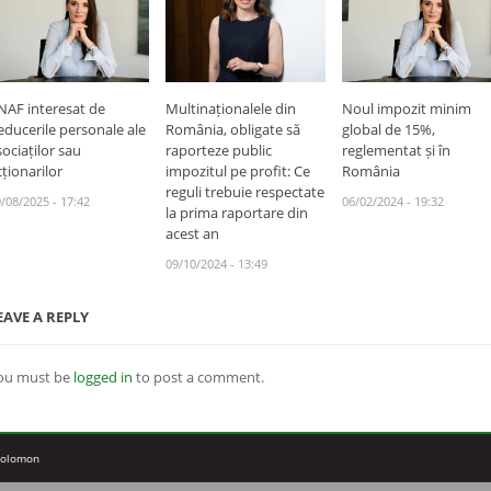
NAF interesat de
Multinaționalele din
Noul impozit minim
educerile personale ale
România, obligate să
global de 15%,
sociaților sau
raporteze public
reglementat și în
cționarilor
impozitul pe profit: Ce
România
reguli trebuie respectate
/08/2025 - 17:42
06/02/2024 - 19:32
la prima raportare din
acest an
09/10/2024 - 13:49
EAVE A REPLY
ou must be
logged in
to post a comment.
 Solomon