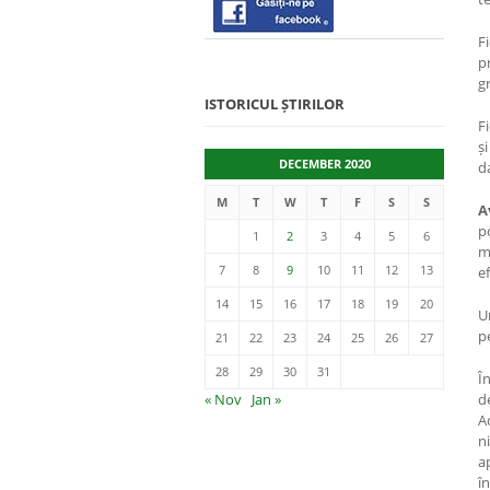
F
p
gr
ISTORICUL ȘTIRILOR
F
ș
DECEMBER 2020
d
M
T
W
T
F
S
S
A
p
1
2
3
4
5
6
m
7
8
9
10
11
12
13
ef
14
15
16
17
18
19
20
U
p
21
22
23
24
25
26
27
28
29
30
31
Î
« Nov
Jan »
d
A
n
a
î