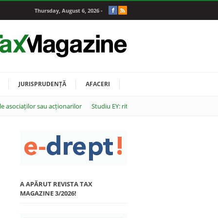
Thursday, August 6, 2026 -
JURISPRUDENȚĂ
AFACERI
 asociaților sau acționarilor
Studiu EY: ritmul de adoptare a inteligenței 
A APĂRUT REVISTA TAX
MAGAZINE 3/2026!