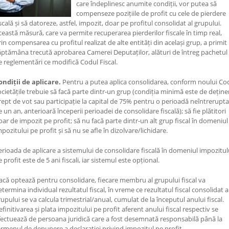
care îndeplinesc anumite condiții, vor putea să
compenseze pozițiile de profit cu cele de pierdere
scală și să datoreze, astfel, impozit, doar pe profitul consolidat al grupului.
ceastă măsură, care va permite recuperarea pierderilor fiscale în timp real,
rin compensarea cu profitul realizat de alte entități din același grup, a primit
ăptămâna trecută aprobarea Camerei Deputaților, alături de întreg pachetul
e reglementări ce modifică Codul Fiscal.
ondiții de aplicare.
Pentru a putea aplica consolidarea, conform noului Co
ocietățile trebuie să facă parte dintr-un grup (condiția minimă este de deține
rept de vot sau participație la capital de 75% pentru o perioadă neîntrerupta
e un an, anterioară începerii perioadei de consolidare fiscală); să fie plătitori
oar de impozit pe profit; să nu facă parte dintr-un alt grup fiscal în domeniul
pozitului pe profit și să nu se afle în dizolvare/lichidare.
erioada de aplicare a sistemului de consolidare fiscală în domeniul impozitul
 profit este de 5 ani fiscali, iar sistemul este opțional.
acă optează pentru consolidare, fiecare membru al grupului fiscal va
etermina individual rezultatul fiscal, în vreme ce rezultatul fiscal consolidat a
rupului se va calcula trimestrial/anual, cumulat de la începutul anului fiscal.
efinitivarea și plata impozitului pe profit aferent anului fiscal respectiv se
fectuează de persoana juridică care a fost desemnată responsabilă până la
ermenul de depunere a declarației privind impozitul pe profit.