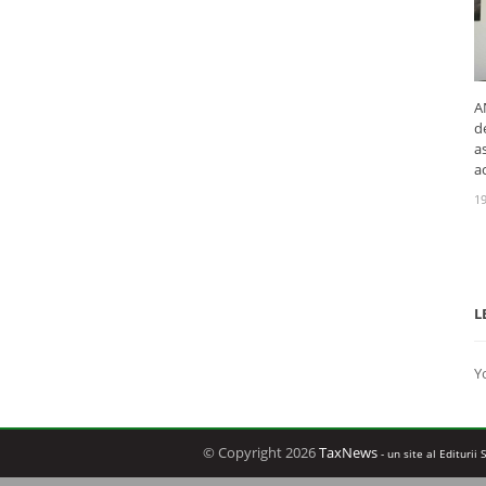
A
d
a
a
19
L
Y
© Copyright 2026
TaxNews
- un site al Editurii