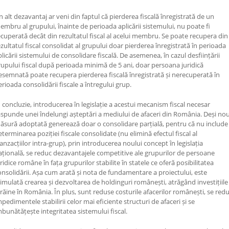
n alt dezavantaj ar veni din faptul că pierderea fiscală înregistrată de un
embru al grupului, înainte de perioada aplicării sistemului, nu poate fi
ecuperată decât din rezultatul fiscal al acelui membru. Se poate recupera din
ezultatul fiscal consolidat al grupului doar pierderea înregistrată în perioada
plicării sistemului de consolidare fiscală. De asemenea, în cazul desființării
rupului fiscal după perioada minimă de 5 ani, doar persoana juridică
esemnată poate recupera pierderea fiscală înregistrată și nerecuperată în
erioada consolidării fiscale a întregului grup.
n concluzie, introducerea în legislație a acestui mecanism fiscal necesar
ăspunde unei îndelungi așteptări a mediului de afaceri din România. Deși no
ăsură adoptată generează doar o consolidare parțială, pentru că nu include
eterminarea poziției fiscale consolidate (nu elimină efectul fiscal al
ranzacțiilor intra-grup), prin introducerea noului concept în legislația
ațională, se reduc dezavantajele competitive ale grupurilor de persoane
ridice române în fața grupurilor stabilite în statele ce oferă posibilitatea
onsolidării. Așa cum arată și nota de fundamentare a proiectului, este
timulată crearea și dezvoltarea de holdinguri românești, atrăgând investițiile
trăine în România. În plus, sunt reduse costurile afacerilor românești, se red
mpedimentele stabilirii celor mai eficiente structuri de afaceri și se
mbunătățește integritatea sistemului fiscal.