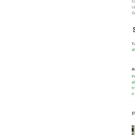
C
U
G
T
a
A
P
a
t
o
Ș