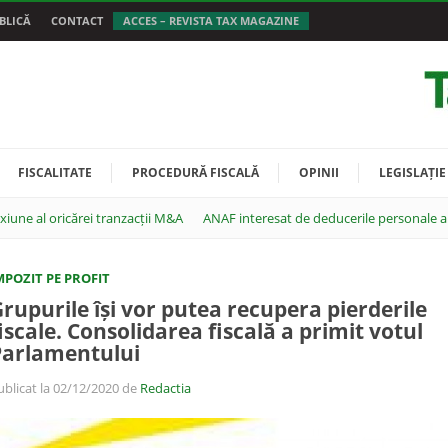
BLICĂ
CONTACT
ACCES – REVISTA TAX MAGAZINE
FISCALITATE
PROCEDURĂ FISCALĂ
OPINII
LEGISLAȚIE
exiune al oricărei tranzacții M&A
ANAF interesat de deducerile personale ale
MPOZIT PE PROFIT
rupurile își vor putea recupera pierderile
iscale. Consolidarea fiscală a primit votul
Parlamentului
ublicat la 02/12/2020 de
Redactia