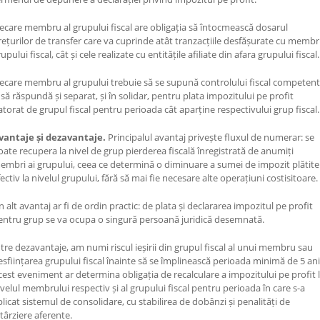
iecare membru al grupului fiscal are obligația să întocmească dosarul
rețurilor de transfer care va cuprinde atât tranzacțiile desfășurate cu membri
upului fiscal, cât și cele realizate cu entitățile afiliate din afara grupului fiscal.
iecare membru al grupului trebuie să se supună controlului fiscal competent
i să răspundă și separat, și în solidar, pentru plata impozitului pe profit
atorat de grupul fiscal pentru perioada cât aparține respectivului grup fiscal.
vantaje și dezavantaje.
Principalul avantaj privește fluxul de numerar: se
oate recupera la nivel de grup pierderea fiscală înregistrată de anumiți
embri ai grupului, ceea ce determină o diminuare a sumei de impozit plătite
ectiv la nivelul grupului, fără să mai fie necesare alte operațiuni costisitoare.
n alt avantaj ar fi de ordin practic: de plata și declararea impozitul pe profit
entru grup se va ocupa o singură persoană juridică desemnată.
ntre dezavantaje, am numi riscul ieșirii din grupul fiscal al unui membru sau
esființarea grupului fiscal înainte să se împlinească perioada minimă de 5 ani
cest eveniment ar determina obligația de recalculare a impozitului pe profit 
ivelul membrului respectiv și al grupului fiscal pentru perioada în care s-a
plicat sistemul de consolidare, cu stabilirea de dobânzi și penalități de
ntârziere aferente.