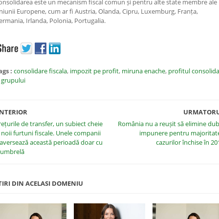
onsolidarea este un mecanism fiscal comun și pentru alte state membre ale
niunii Europene, cum ar fi Austria, Olanda, Cipru, Luxemburg, Franța,
ermania, Irlanda, Polonia, Portugalia.
ags :
consolidare fiscala
,
impozit pe profit
,
miruna enache
,
profitul consolid
l grupului
NTERIOR
URMATOR
rețurile de transfer, un subiect cheie
România nu a reușit să elimine dub
l noii furtuni fiscale. Unele companii
impunere pentru majoritat
raversează această perioadă doar cu
cazurilor închise în 20
 umbrelă
TIRI DIN ACELASI DOMENIU