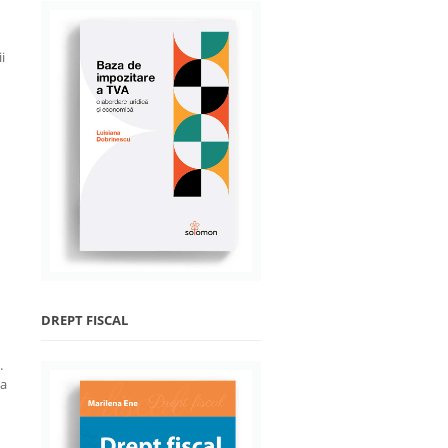
i
DREPT FISCAL
.
la