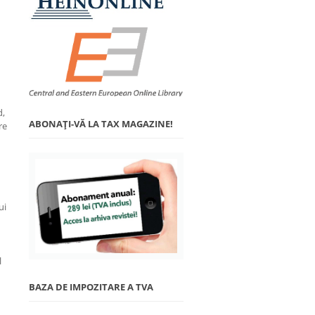
d,
ABONAŢI-VĂ LA TAX MAGAZINE!
re
ui
l
BAZA DE IMPOZITARE A TVA