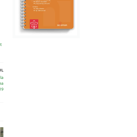
at
UL
la
ea
19