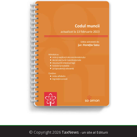
© Copyright 2026
TaxNews
- un site al Editurii