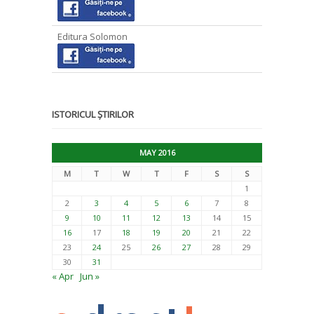
Editura Solomon
ISTORICUL ȘTIRILOR
MAY 2016
M
T
W
T
F
S
S
1
2
3
4
5
6
7
8
9
10
11
12
13
14
15
16
17
18
19
20
21
22
23
24
25
26
27
28
29
30
31
« Apr
Jun »