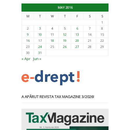
MAY 2016
M
T
W
T
F
S
S
1
2
3
4
5
6
7
8
9
10
11
12
13
14
15
16
17
18
19
20
21
22
23
24
25
26
27
28
29
30
31
« Apr
Jun »
A APĂRUT REVISTA TAX MAGAZINE 3/2026!