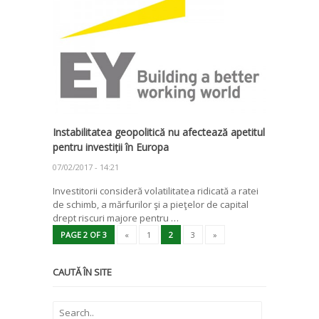
Instabilitatea geopolitică nu afectează apetitul
pentru investiții în Europa
07/02/2017 - 14:21
Investitorii consideră volatilitatea ridicată a ratei
de schimb, a mărfurilor şi a pieţelor de capital
drept riscuri majore pentru …
PAGE 2 OF 3
«
1
2
3
»
CAUTĂ ÎN SITE