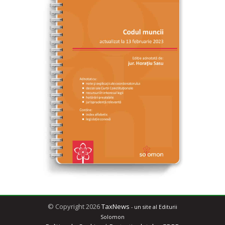
© Copyright 2026
TaxNews
- un site al Editurii
Solomon