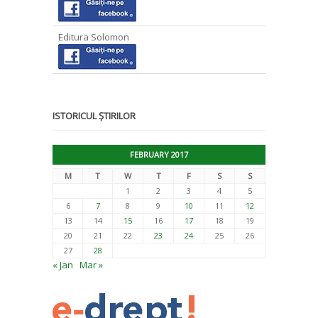
Editura Solomon
ISTORICUL ȘTIRILOR
FEBRUARY 2017
M
T
W
T
F
S
S
1
2
3
4
5
6
7
8
9
10
11
12
13
14
15
16
17
18
19
20
21
22
23
24
25
26
27
28
« Jan
Mar »