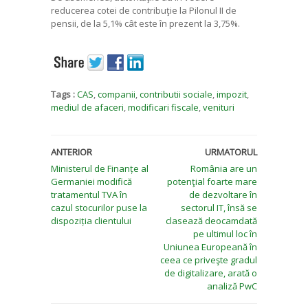
reducerea cotei de contribuţie la Pilonul II de
pensii, de la 5,1% cât este în prezent la 3,75%.
Tags :
CAS
,
companii
,
contributii sociale
,
impozit
,
mediul de afaceri
,
modificari fiscale
,
venituri
ANTERIOR
URMATORUL
Ministerul de Finanțe al
România are un
Germaniei modifică
potenţial foarte mare
tratamentul TVA în
de dezvoltare în
cazul stocurilor puse la
sectorul IT, însă se
dispoziția clientului
clasează deocamdată
pe ultimul loc în
Uniunea Europeană în
ceea ce priveşte gradul
de digitalizare, arată o
analiză PwC