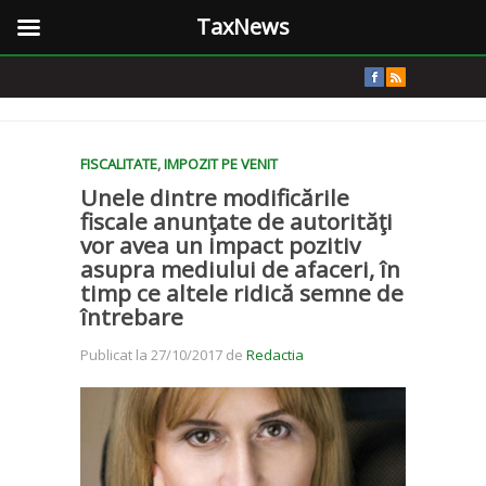
TaxNews
FISCALITATE
,
IMPOZIT PE VENIT
Unele dintre modificările
fiscale anunţate de autorităţi
vor avea un impact pozitiv
asupra mediului de afaceri, în
timp ce altele ridică semne de
întrebare
Publicat la 27/10/2017 de
Redactia