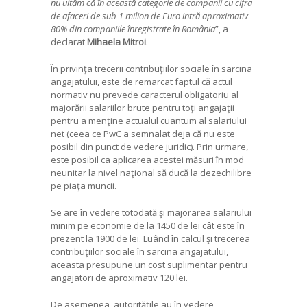
nu uităm că în această categorie de companii cu cifra
de afaceri de sub 1 milion de Euro intră aproximativ
80% din companiile înregistrate în România
”, a
declarat
Mihaela Mitroi
.
În privinţa trecerii contribuţiilor sociale în sarcina
angajatului, este de remarcat faptul că actul
normativ nu prevede caracterul obligatoriu al
majorării salariilor brute pentru toţi angajaţii
pentru a menţine actualul cuantum al salariului
net (ceea ce PwC a semnalat deja că nu este
posibil din punct de vedere juridic). Prin urmare,
este posibil ca aplicarea acestei măsuri în mod
neunitar la nivel naţional să ducă la dezechilibre
pe piaţa muncii.
Se are în vedere totodată şi majorarea salariului
minim pe economie de la 1450 de lei cât este în
prezent la 1900 de lei. Luând în calcul şi trecerea
contribuţiilor sociale în sarcina angajatului,
aceasta presupune un cost suplimentar pentru
angajatori de aproximativ 120 lei.
De asemenea, autorităţile au în vedere