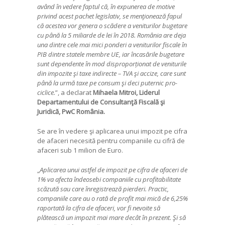
având în vedere faptul că, în expunerea de motive
privind acest pachet legislativ, se menţionează fapul
că acestea vor genera o scădere a veniturilor bugetare
cu până la 5 miliarde de lei în 2018. România are deja
una dintre cele mai mici ponderi a veniturilor fiscale în
PIB dintre statele membre UE, iar încasările bugetare
sunt dependente în mod disproporționat de veniturile
din impozite şi taxe indirecte – TVA şi accize, care sunt
până la urmă taxe pe consum şi deci puternic pro-
ciclice.
”, a declarat
Mihaela Mitroi, Liderul
Departamentului de Consultanţă Fiscală şi
Juridică, PwC România.
Se are în vedere şi aplicarea unui impozit pe cifra
de afaceri necesită pentru companiile cu cifră de
afaceri sub 1 milion de Euro.
„
Aplicarea unui astfel de impozit pe cifra de afaceri de
1% va afecta îndeosebi companiile cu profitabilitate
scăzută sau care înregistrează pierderi. Practic,
companiile care au o rată de profit mai mică de 6,25%
raportată la cifra de afaceri, vor fi nevoite să
plătească un impozit mai mare decât în prezent. Şi să