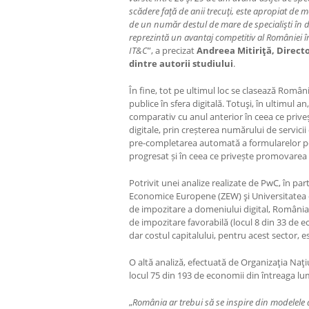
scădere faţă de anii trecuţi, este apropiat de 
de un număr destul de mare de specialişti în do
reprezintă un avantaj competitiv al României în 
IT&C
”, a precizat
Andreea Mitiriţă, Directo
dintre autorii studiului
.
În fine, tot pe ultimul loc se clasează România
publice în sfera digitală. Totuşi, în ultimul a
comparativ cu anul anterior în ceea ce priveș
digitale, prin creșterea numărului de servicii 
pre-completarea automată a formularelor pe
progresat și în ceea ce privește promovarea p
Potrivit unei analize realizate de PwC, în par
Economice Europene (ZEW) şi Universitatea d
de impozitare a domeniului digital, România s
de impozitare favorabilă (locul 8 din 33 de ec
dar costul capitalului, pentru acest sector, est
O altă analiză, efectuată de Organizaţia Naţ
locul 75 din 193 de economii din întreaga lum
„
România ar trebui să se inspire din modelele