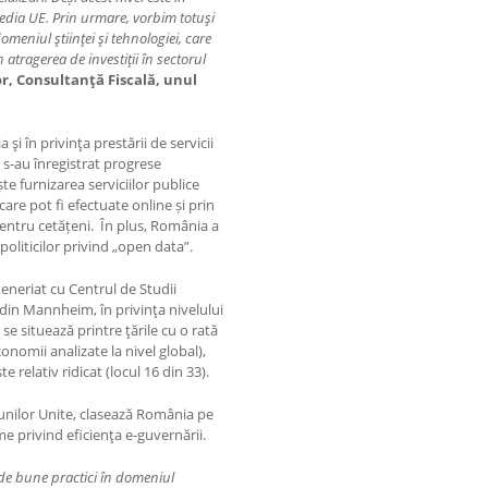
media UE. Prin urmare, vorbim totuşi
meniul ştiinţei şi tehnologiei, care
atragerea de investiţii în sectorul
r, Consultanţă Fiscală, unul
 şi în privinţa prestării de servicii
n, s-au înregistrat progrese
te furnizarea serviciilor publice
care pot fi efectuate online și prin
ntru cetățeni. În plus, România a
oliticilor privind „open data”.
teneriat cu Centrul de Studii
in Mannheim, în privinţa nivelului
e situează printre ţările cu o rată
onomii analizate la nivel global),
e relativ ridicat (locul 16 din 33).
iunilor Unite, clasează România pe
e privind eficienţa e-guvernării.
 de bune practici în domeniul