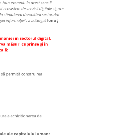
Un bun exemplu în acest sens îl
 ecosistem de servicii digitale sigure
 la stimularea dezvoltării sectorului
iei informaţiei
”, a adăugat
Ionuţ
âniei în sectorul digital,
a măsuri cuprinse şi în
tală:
re să permită construirea
curaja achiziționarea de
ale ale capitalului uman: