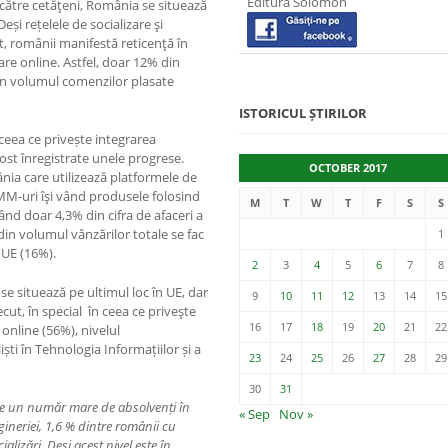
Editura Solomon
e către cetăţeni, România se situează
și rețelele de socializare şi
nt, românii manifestă reticenţă în
care online. Astfel, doar 12% din
 din volumul comenzilor plasate
ISTORICUL ȘTIRILOR
n ceea ce privește integrarea
 fost înregistrate unele progrese.
OCTOBER 2017
nia care utilizează platformele de
IMM-uri îşi vând produsele folosind
M
T
W
T
F
S
S
nd doar 4,3% din cifra de afaceri a
in volumul vânzărilor totale se fac
1
 UE (16%).
2
3
4
5
6
7
8
e situează pe ultimul loc în UE, dar
9
10
11
12
13
14
15
cut, în special în ceea ce priveşte
16
17
18
19
20
21
22
nline (56%), nivelul
ști în Tehnologia Informațiilor și a
23
24
25
26
27
28
29
30
31
de un număr mare de absolvenți în
« Sep
Nov »
ngineriei, 1,6 % dintre românii cu
alizări. Deși acest nivel este în