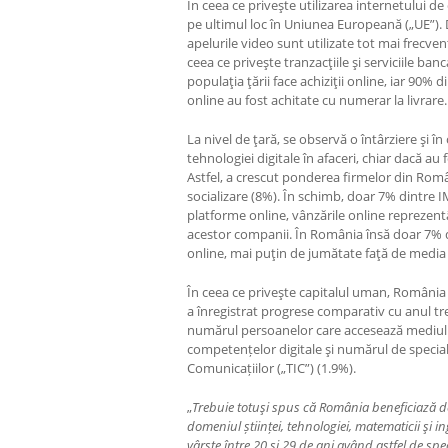
În ceea ce priveşte utilizarea internetului d
pe ultimul loc în Uniunea Europeană („UE”). De
apelurile video sunt utilizate tot mai frecve
ceea ce priveşte tranzacţiile şi serviciile ban
populaţia ţării face achiziţii online, iar 90%
online au fost achitate cu numerar la livrare.
La nivel de ţară, se observă o întârziere şi î
tehnologiei digitale în afaceri, chiar dacă au
Astfel, a crescut ponderea firmelor din Româ
socializare (8%). În schimb, doar 7% dintre 
platforme online, vânzările online reprezentâ
acestor companii. În România însă doar 7% d
online, mai puţin de jumătate faţă de media
În ceea ce priveşte capitalul uman, România s
a înregistrat progrese comparativ cu anul tre
numărul persoanelor care accesează mediul o
competențelor digitale şi numărul de speciali
Comunicațiilor („TIC”) (1.9%).
„
Trebuie totuşi spus că România beneficiază 
domeniul științei, tehnologiei, matematicii şi i
vârste între 20 şi 29 de ani având astfel de speci