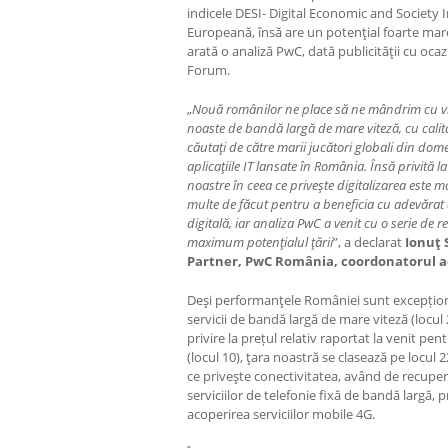
indicele DESI- Digital Economic and Society 
Europeană, însă are un potenţial foarte mar
arată o analiză PwC, dată publicităţii cu oca
Forum.
„
Nouă românilor ne place să ne mândrim cu vite
noaste de bandă largă de mare viteză, cu calitat
căutaţi de către marii jucători globali din domen
aplicaţiile IT lansate în România. Însă privită la
noastre în ceea ce priveşte digitalizarea este
multe de făcut pentru a beneficia cu adevărat d
digitală, iar analiza PwC a venit cu o serie de 
maximum potenţialul ţării
”, a declarat
Ionuţ 
Partner, PwC România, coordonatorul a
Deşi performanţele României sunt excepțion
servicii de bandă largă de mare viteză (locul
privire la prețul relativ raportat la venit pen
(locul 10), ţara noastră se clasează pe locul
ce priveşte conectivitatea, având de recuper
serviciilor de telefonie fixă de bandă largă, 
acoperirea serviciilor mobile 4G.