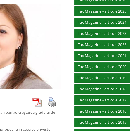
Tax Magazine - articole 2026
Tax Magazine - articole 2025
Tax Magazine - articole 2024
Tax Magazine - articole 2023
Tax Magazine - articole 2022
Tax Magazine - articole 2021
Tax Magazine - articole 2020
Tax Magazine - articole 2019
Tax Magazine - articole 2018
Tax Magazine - articole 2017
Tax Magazine - articole 2016
ări pentru creşterea gradului de
Tax Magazine - articole 2015
Europeană în ceea ce priveşte