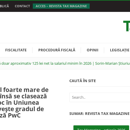
BLICĂ
CONTACT
ACCES – REVISTA TAX MAGAZINE
FISCALITATE
PROCEDURĂ FISCALĂ
OPINII
LEGISLAȚIE
 doar aproximativ 125 lei net la salariul minim în 2026 | Sorin-Marian Știuriu
CAUTĂ ÎN SITE
l foarte mare de
 însă se clasează
oc în Uniunea
veşte gradul de
SUMAR: REVISTA TAX MAGAZINE
liză PwC