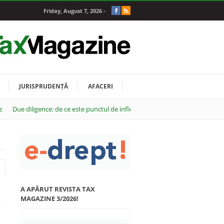
Friday, August 7, 2026 -
JURISPRUDENȚĂ
AFACERI
c
Due diligence: de ce este punctul de inflexiune al oricărei tranzacții M&A
A APĂRUT REVISTA TAX
MAGAZINE 3/2026!