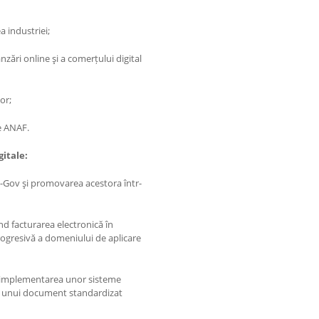
a industriei;
zări online şi a comerțului digital
or;
e ANAF.
gitale:
 e-Gov şi promovarea acestora într-
d facturarea electronică în
progresivă a domeniului de aplicare
, implementarea unor sisteme
ea unui document standardizat