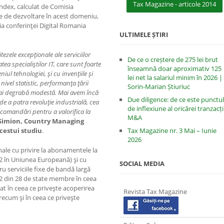
Tax Magazine - articole 2014
Index, calculat de Comisia
e de dezvoltare în acest domeniu,
zia conferinţei Digital Romania
ULTIMELE ȘTIRI
zele excepţionale ale serviciilor
De ce o creștere de 275 lei brut
ea specialiştilor IT, care sunt foarte
înseamnă doar aproximativ 125
iul tehnologiei, şi cu invenţiile şi
lei net la salariul minim în 2026 |
 nivel statistic, performanţa ţării
Sorin-Marian Știuriuc
 mai degrabă modestă. Mai avem încă
Due diligence: de ce este punctul
e a patra revoluţie industrială, cea
de inflexiune al oricărei tranzacți
recomandări pentru a valorifica la
M&A
Simion, Country Managing
Tax Magazine nr. 3 Mai – Iunie
cestui studiu
.
2026
ale cu privire la abonamentele la
 2 în Uniunea Europeană) şi cu
SOCIAL MEDIA
tru serviciile fixe de bandă largă
 22 din 28 de state membre în ceea
at în ceea ce priveşte acoperirea
Revista Tax Magazine
precum şi în ceea ce priveşte