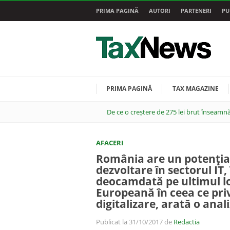
PRIMA PAGINĂ
AUTORI
PARTENERI
PU
PRIMA PAGINĂ
TAX MAGAZINE
De ce o creștere de 275 lei brut înseamnă
AFACERI
România are un potenţia
dezvoltare în sectorul IT,
deocamdată pe ultimul l
Europeană în ceea ce pri
digitalizare, arată o ana
Publicat la 31/10/2017 de
Redactia