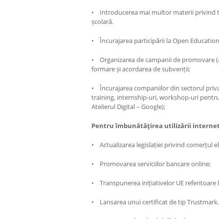
• Introducerea mai multor materii privind t
școlară.
• Încurajarea participării la Open Educatio
• Organizarea de campanii de promovare (a
formare și acordarea de subvenții;
• Încurajarea companiilor din sectorul priva
training, internship-uri, workshop-uri pentr
Atelierul Digital – Google);
Pentru îmbunătăţirea utilizării internet
• Actualizarea legislației privind comerțul el
• Promovarea serviciilor bancare online;
• Transpunerea inițiativelor UE referitoare l
• Lansarea unui certificat de tip Trustmark.