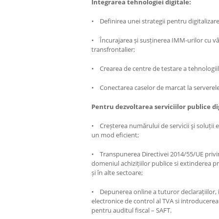
Integrarea tehnologiei digitale:
• Definirea unei strategii pentru digitalizare
• Încurajarea și susținerea IMM-urilor cu vân
transfrontalier;
• Crearea de centre de testare a tehnologiil
• Conectarea caselor de marcat la serverel
Pentru dezvoltarea serviciilor publice di
• Creșterea numărului de servicii şi soluții
un mod eficient;
• Transpunerea Directivei 2014/55/UE privin
domeniul achizițiilor publice si extinderea 
și în alte sectoare;
• Depunerea online a tuturor declarațiilor
electronice de control al TVA si introducer
pentru auditul fiscal – SAFT.