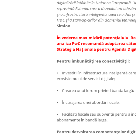
digitalizării întâlnite în Uniunea Europeană. 
reprezintă Estonia, care a dezvoltat un adevărat
şi o infrastructură inteligentă, ceea ce a dus şi
IT&C şi a start-up-urilor din domeniul tehnolog
Simion
.
În vederea maximizării potenţialului Rom
analiza PwC recomandă adoptarea câtorv
Strategia Naţională pentru Agenda Digi
Pentru îmbunătăţirea conectivităţii:
• Investiții în infrastructura inteligentă ca
ecosistemului de servicii digitale;
• Crearea unui forum privind banda largă;
• Încurajarea unei abordări locale;
• Facilități fiscale sau subvenții pentru a în
abonamente în bandă largă.
Pentru dezvoltarea competenţelor digit