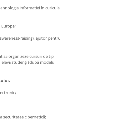
ehnologia informaţiei în curicula
n Europa;
wareness-raising), ajutor pentru
t să organizeze cursuri de tip
u elevi/studenți (după modelul
ului:
ectronic;
a securitatea cibernetică;