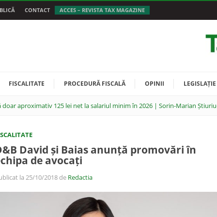
BLICĂ
CONTACT
ACCES – REVISTA TAX MAGAZINE
FISCALITATE
PROCEDURĂ FISCALĂ
OPINII
LEGISLAȚIE
 doar aproximativ 125 lei net la salariul minim în 2026 | Sorin-Marian Știuriu
ISCALITATE
&B David și Baias anunță promovări în
chipa de avocați
ublicat la 25/10/2018 de
Redactia