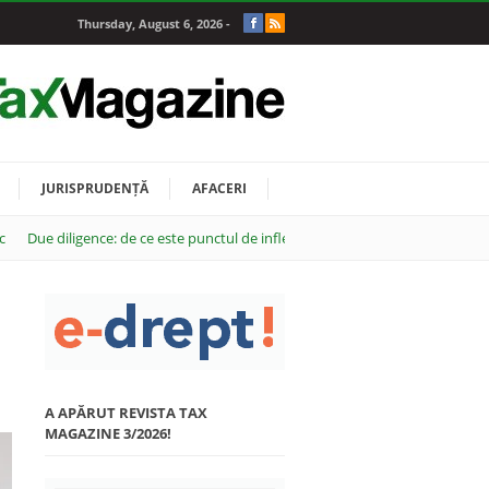
Thursday, August 6, 2026 -
JURISPRUDENȚĂ
AFACERI
c
Due diligence: de ce este punctul de inflexiune al oricărei tranzacții M&A
A APĂRUT REVISTA TAX
MAGAZINE 3/2026!