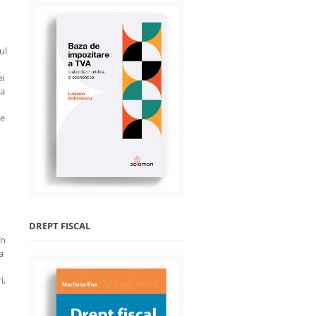
ul
ei
 a
te
DREPT FISCAL
în
a
i,