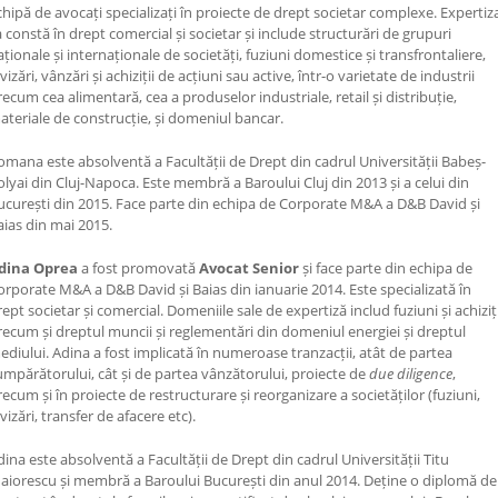
chipă de avocați specializați în proiecte de drept societar complexe. Expertiz
a constă în drept comercial și societar și include structurări de grupuri
aționale și internaționale de societăți, fuziuni domestice și transfrontaliere,
vizări, vânzări și achiziții de acțiuni sau active, într-o varietate de industrii
recum cea alimentară, cea a produselor industriale, retail și distribuție,
ateriale de construcție, și domeniul bancar.
omana este absolventă a Facultății de Drept din cadrul Universității Babeș-
olyai din Cluj-Napoca. Este membră a Baroului Cluj din 2013 și a celui din
ucurești din 2015. Face parte din echipa de Corporate M&A a D&B David și
aias din mai 2015.
dina Oprea
a fost promovată
Avocat Senior
și face parte din echipa de
orporate M&A a D&B David și Baias din ianuarie 2014. Este specializată în
ept societar și comercial. Domeniile sale de expertiză includ fuziuni și achiziți
recum și dreptul muncii și reglementări din domeniul energiei și dreptul
ediului. Adina a fost implicată în numeroase tranzacții, atât de partea
umpărătorului, cât și de partea vânzătorului, proiecte de
due diligence
,
recum și în proiecte de restructurare și reorganizare a societăților (fuziuni,
vizări, transfer de afacere etc).
dina este absolventă a Facultății de Drept din cadrul Universității Titu
aiorescu și membră a Baroului București din anul 2014. Deține o diplomă de