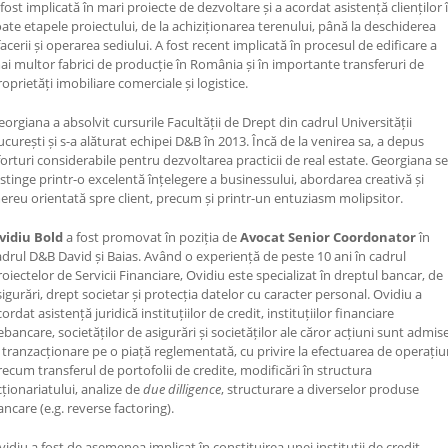
 fost implicată în mari proiecte de dezvoltare și a acordat asistență clienților 
oate etapele proiectului, de la achiziționarea terenului, până la deschiderea
facerii și operarea sediului. A fost recent implicată în procesul de edificare a
ai multor fabrici de producție în România și în importante transferuri de
roprietăți imobiliare comerciale și logistice.
eorgiana a absolvit cursurile Facultății de Drept din cadrul Universității
ucurești și s-a alăturat echipei D&B în 2013. Încă de la venirea sa, a depus
forturi considerabile pentru dezvoltarea practicii de real estate. Georgiana se
istinge printr-o excelentă înțelegere a businessului, abordarea creativă și
ereu orientată spre client, precum și printr-un entuziasm molipsitor.
vidiu Bold
a fost promovat în poziția de
Avocat Senior Coordonator
în
adrul D&B David și Baias. Având o experiență de peste 10 ani în cadrul
roiectelor de Servicii Financiare, Ovidiu este specializat în dreptul bancar, de
sigurări, drept societar și protecția datelor cu caracter personal. Ovidiu a
ordat asistență juridică instituțiilor de credit, instituțiilor financiare
ebancare, societăților de asigurări și societăților ale căror acțiuni sunt admis
a tranzacționare pe o piață reglementată, cu privire la efectuarea de operațiu
recum transferul de portofolii de credite, modificări în structura
cționariatului, analize de
due dilligence
, structurare a diverselor produse
ancare (e.g. reverse factoring).
vidiu a fost de asemenea implicat în constituirea unei instituții de credit,