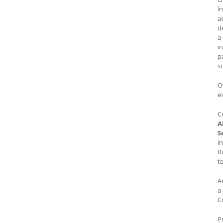
î
as
d
a
i
p
s
O
e
C
A
S
in
Ro
te
A
a
C
P