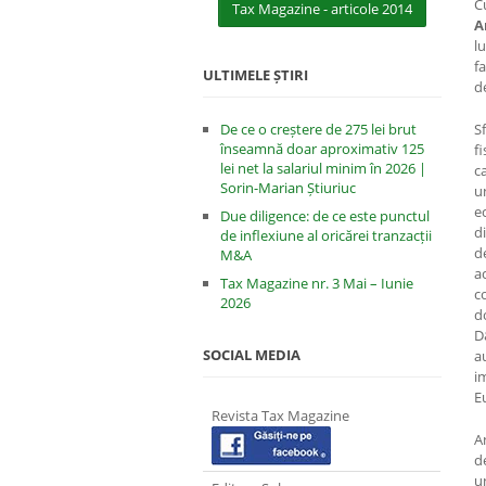
C
Tax Magazine - articole 2014
A
l
f
ULTIMELE ȘTIRI
d
De ce o creștere de 275 lei brut
S
înseamnă doar aproximativ 125
f
lei net la salariul minim în 2026 |
c
Sorin-Marian Știuriuc
u
e
Due diligence: de ce este punctul
d
de inflexiune al oricărei tranzacții
d
M&A
a
Tax Magazine nr. 3 Mai – Iunie
c
2026
d
D
SOCIAL MEDIA
a
i
E
Revista Tax Magazine
A
d
u