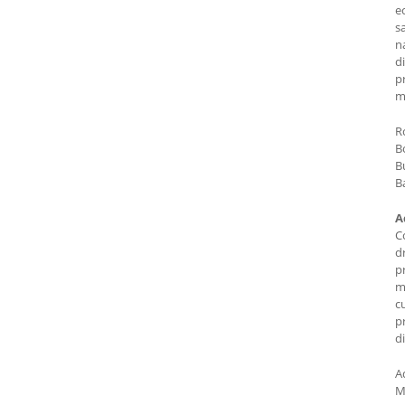
e
s
n
di
p
m
R
B
B
B
A
C
dr
p
m
c
p
di
A
M