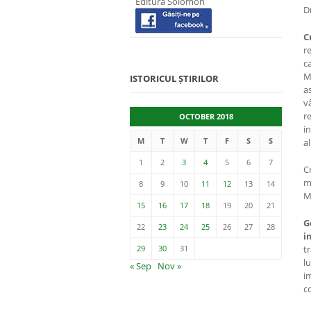
Editura Solomon
D
C
re
c
M
ISTORICUL ȘTIRILOR
a
v
r
OCTOBER 2018
i
M
T
W
T
F
S
S
a
1
2
3
4
5
6
7
C
m
8
9
10
11
12
13
14
M
15
16
17
18
19
20
21
G
22
23
24
25
26
27
28
i
29
30
31
t
lu
« Sep
Nov »
im
c