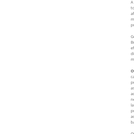
A
t
a
m
p
G
B
e
d
m
O
c
p
a
ac
n
l
p
a
b
O