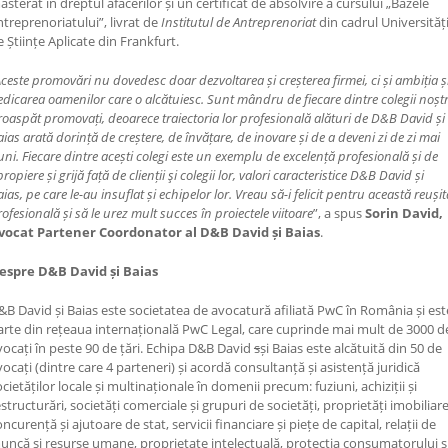
asterat în dreptul afacerilor și un certificat de absolvire a cursului „Bazele
ntreprenoriatului”, livrat de
Institutul de Antreprenoriat
din cadrul Universități
e Științe Aplicate din Frankfurt.
ceste promovări nu dovedesc doar dezvoltarea și creșterea firmei, ci și ambiția ș
edicarea oamenilor care o alcătuiesc. Sunt mândru de fiecare dintre colegii noștr
roaspăt promovați, deoarece traiectoria lor profesională alături de D&B David și
ias arată dorință de creștere, de învățare, de inovare și de a deveni zi de zi mai
ni. Fiecare dintre acești colegi este un exemplu de excelență profesională și de
ropiere și grijă față de clienții şi colegii lor, valori caracteristice D&B David și
ias, pe care le-au insuflat și echipelor lor. Vreau să-i felicit pentru această reușit
ofesională și să le urez mult succes în proiectele viitoare
”, a spus
Sorin David,
vocat Partener Coordonator al D&B David și Baias
.
espre D&B David și Baias
&B David și Baias este societatea de avocatură afiliată PwC în România și est
arte din rețeaua internațională PwC Legal, care cuprinde mai mult de 3000 d
vocați în peste 90 de țări. Echipa D&B David
s
și Baias este alcătuită din 50 de
vocați (dintre care 4 parteneri) și acordă consultanță și asistență juridică
cietăților locale și multinaționale în domenii precum: fuziuni, achiziții și
estructurări, societăți comerciale și grupuri de societăți, proprietăți imobiliare
ncurență și ajutoare de stat, servicii financiare și piețe de capital, relații de
uncă și resurse umane, proprietate intelectuală, protecția consumatorului ș