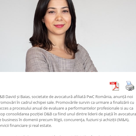
&B David și Baias, societate de avocatură afiliată PwC România, anunță noi
romovări în cadrul echipei sale. Promovările survin ca urmare a finalizării cu
ucces a procesului anual de evaluare a performantelor profesionale si au ca
cop consolidarea poziției D&B ca fiind unul dintre liderii de piață în avocatur
e business în domenii precum litigii, concurenţa, fuziuni și achiziții (M&A),
rvicii financiare și real estate.