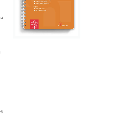
iu
i
ră