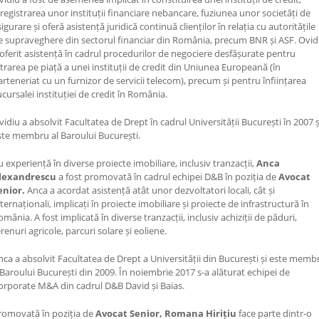
nregistrarea unor instituții financiare nebancare, fuziunea unor societăți de
igurare și oferă asistență juridică continuă clienților în relația cu autoritățile
e supraveghere din sectorul financiar din România, precum BNR și ASF. Ovid
 oferit asistență în cadrul procedurilor de negociere desfășurate pentru
ntrarea pe piață a unei instituții de credit din Uniunea Europeană (în
arteneriat cu un furnizor de servicii telecom), precum și pentru înființarea
ucursalei instituției de credit în România.
vidiu a absolvit Facultatea de Drept în cadrul Universității București în 2007 ș
ste membru al Baroului București.
u experiență în diverse proiecte imobiliare, inclusiv tranzacții,
Anca
lexandrescu
a fost promovată în cadrul echipei D&B în poziția de
Avocat
enior.
Anca a acordat asistență atât unor dezvoltatori locali, cât și
ternaționali, implicați în proiecte imobiliare și proiecte de infrastructură în
mânia. A fost implicată în diverse tranzacții, inclusiv achiziții de păduri,
renuri agricole, parcuri solare și eoliene.
nca a absolvit Facultatea de Drept a Universității din București și este memb
 Baroului București din 2009. În noiembrie 2017 s-a alăturat echipei de
orporate M&A din cadrul D&B David și Baias.
romovată în poziția de
Avocat Senior,
Romana Hirițiu
face parte dintr-o