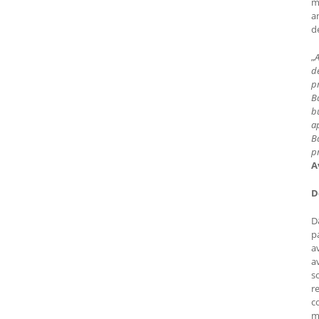
m
a
d
„
A
d
p
Ba
bu
ap
Ba
pr
A
D
D
p
a
a
so
r
co
m