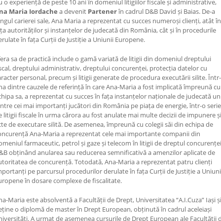
u o experiență de peste 10 ani în domeniul litigiilor fiscale și administrative,
na Maria Iordache
a devenit
Partener
în cadrul D&B David și Baias. De-a
ungul carierei sale, Ana Maria a reprezentat cu succes numeroși clienți, atât în
ața autorităților și instanțelor de judecată din România, cât și în procedurile
erulate în fața Curții de Justiție a Uniunii Europene.
fera sa de practică include o gamă variată de litigii din domeniul dreptului
iscal, dreptului administrativ, dreptului concurenței, protecția datelor cu
aracter personal, precum și litigii generate de procedura executării silite. Într-
na dintre cauzele de referință în care Ana-Maria a fost implicată împreună cu
chipa sa, a reprezentat cu succes în fața instanțelor naționale de judecată un
intre cei mai importanți jucători din România pe piața de energie, într-o serie
e litigii fiscale în urma cărora au fost anulate mai multe decizii de impunere ș
cte de executare silită. De asemenea, împreună cu colegii săi din echipa de
oncurență Ana-Maria a reprezentat cele mai importante companii din
omeniul farmaceutic, petrol și gaze și telecom în litigii de dreptul concurenței
&B obținând anularea sau reducerea semnificativă a amenzilor aplicate de
utoritatea de concurență. Totodată, Ana-Maria a reprezentat patru clienți
mportanți pe parcursul procedurilor derulate în fața Curții de Justiție a Uniuni
uropene în dosare complexe de fiscalitate.
na-Maria este absolventă a Facultății de Drept, Universitatea “A.I.Cuza” Iași ș
eține o diplomă de master în Drept European, obținută în cadrul aceleiași
niversități. A urmat de asemenea cursurile de Drept European ale Facultății 