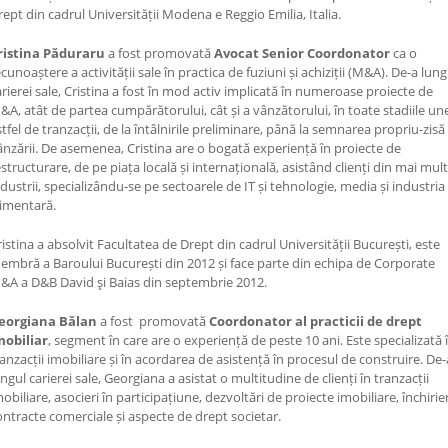
rept din cadrul Universității Modena e Reggio Emilia, Italia.
ristina Păduraru
a fost promovată
Avocat Senior Coordonator
ca o
cunoaștere a activității sale în practica de fuziuni și achiziții (M&A). De-a lung
arierei sale, Cristina a fost în mod activ implicată în numeroase proiecte de
&A, atât de partea cumpărătorului, cât și a vânzătorului, în toate stadiile un
stfel de tranzacții, de la întâlnirile preliminare, până la semnarea propriu-zisă
ânzării. De asemenea, Cristina are o bogată experiență în proiecte de
estructurare, de pe piața locală și internațională, asistând clienți din mai mul
ndustrii, specializându-se pe sectoarele de IT și tehnologie, media și industria
limentară.
ristina a absolvit Facultatea de Drept din cadrul Universității București, este
embră a Baroului București din 2012 și face parte din echipa de Corporate
&A a D&B David şi Baias din septembrie 2012.
eorgiana Bălan
a fost promovată
Coordonator al practicii de drept
mobiliar
, segment în care are o experiență de peste 10 ani. Este specializată 
ranzacții imobiliare și în acordarea de asistență în procesul de construire. De-
ngul carierei sale, Georgiana a asistat o multitudine de clienți în tranzacții
obiliare, asocieri în participațiune, dezvoltări de proiecte imobiliare, închirier
ontracte comerciale și aspecte de drept societar.