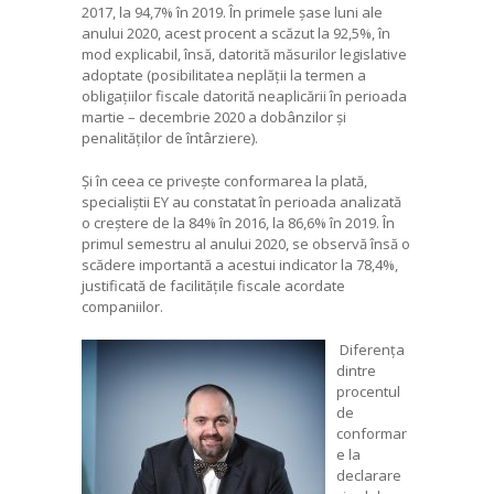
2017, la 94,7% în 2019. În primele șase luni ale
anului 2020, acest procent a scăzut la 92,5%, în
mod explicabil, însă, datorită măsurilor legislative
adoptate (posibilitatea neplății la termen a
obligațiilor fiscale datorită neaplicării în perioada
martie – decembrie 2020 a dobânzilor și
penalităților de întârziere).
Și în ceea ce privește conformarea la plată,
specialiștii EY au constatat în perioada analizată
o creștere de la 84% în 2016, la 86,6% în 2019. În
primul semestru al anului 2020, se observă însă o
scădere importantă a acestui indicator la 78,4%,
justificată de facilitățile fiscale acordate
companiilor.
Diferența
dintre
procentul
de
conformar
e la
declarare