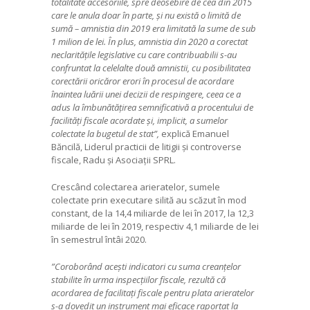
totalitate accesoriile, spre deosebire de cea din 2015
care le anula doar în parte, și nu există o limită de
sumă – amnistia din 2019 era limitată la sume de sub
1 milion de lei. În plus, amnistia din 2020 a corectat
neclaritățile legislative cu care contribuabilii s-au
confruntat la celelalte două amnistii, cu posibilitatea
corectării oricăror erori în procesul de acordare
înaintea luării unei decizii de respingere, ceea ce a
adus la îmbunătățirea semnificativă a procentului de
facilități fiscale acordate și, implicit, a sumelor
colectate la bugetul de stat”,
explică Emanuel
Băncilă, Liderul practicii de litigii și controverse
fiscale, Radu și Asociații SPRL.
Crescând colectarea arieratelor, sumele
colectate prin executare silită au scăzut în mod
constant, de la 14,4 miliarde de lei în 2017, la 12,3
miliarde de lei în 2019, respectiv 4,1 miliarde de lei
în semestrul întâi 2020.
”Coroborând acești indicatori cu suma creanțelor
stabilite în urma inspecțiilor fiscale, rezultă că
acordarea de facilitați fiscale pentru plata arieratelor
s-a dovedit un instrument mai eficace raportat la