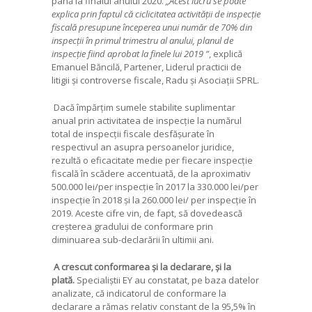
până la finalul anului 2020.
„Acest lucru se poate
explica prin faptul că ciclicitatea activității de inspecție
fiscală presupune începerea unui număr de 70% din
inspecții în primul trimestru al anului, planul de
inspecție fiind aprobat la finele lui 2019 ”
, explică
Emanuel Băncilă, Partener, Liderul practicii de
litigii și controverse fiscale, Radu și Asociații SPRL.
Dacă împărțim sumele stabilite suplimentar
anual prin activitatea de inspecție la numărul
total de inspecții fiscale desfășurate în
respectivul an asupra persoanelor juridice,
rezultă o eficacitate medie per fiecare inspecție
fiscală în scădere accentuată, de la aproximativ
500.000 lei/per inspecție în 2017 la 330.000 lei/per
inspecție în 2018 și la 260.000 lei/ per inspecție în
2019. Aceste cifre vin, de fapt, să dovedească
creșterea gradului de conformare prin
diminuarea sub-declarării în ultimii ani.
A crescut conformarea și la declarare, și la
plată.
Specialiștii EY au constatat, pe baza datelor
analizate, că indicatorul de conformare la
declarare a rămas relativ constant de la 95,5% în