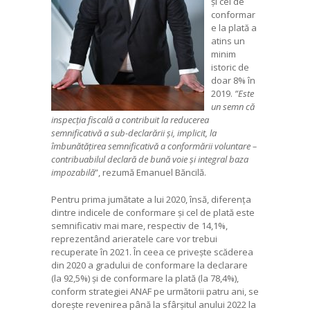
și cel de
conformar
e la plată a
atins un
minim
istoric de
doar 8% în
2019.
”Este
un semn că
inspecția fiscală a contribuit la reducerea
semnificativă a sub-declarării și, implicit, la
îmbunătățirea semnificativă a conformării voluntare –
contribuabilul declară de bună voie și integral baza
impozabilă
”, rezumă Emanuel Băncilă.
Pentru prima jumătate a lui 2020, însă, diferența
dintre indicele de conformare și cel de plată este
semnificativ mai mare, respectiv de 14,1%,
reprezentând arieratele care vor trebui
recuperate în 2021. În ceea ce privește scăderea
din 2020 a gradului de conformare la declarare
(la 92,5%) și de conformare la plată (la 78,4%),
conform strategiei ANAF pe următorii patru ani, se
dorește revenirea până la sfârșitul anului 2022 la