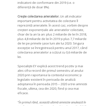
indicatorii de conformare din 2019 (i.e. o
diferență de doar 8%).
Crește colectarea arieratelor.
Un alt indicator
important pentru activitatea de colectare îl
reprezintă arieratele. În acest caz, vorbim despre
creșteri exponențiale ale arieratelor colectate,
chiar de la an la an: plus 2 miliarde de lei în 2018,
plus 4,8 miliarde de lei în 2019 și plus 7,7 miliarde
de lei pe primele șase luni ale lui 2020. Singura
excepție se înregistrează pentru anul 2017, când
colectarea arieratelor a scăzut cu 0,6 miliarde de
lei.
Specialiștii EY explică acest trend pozitiv și mai
ales cifra record din primul semestru al anului
2020 prin raportarea la contextul economic și
legislativ existent în perioada de analiză:
adoptarea în perioada 2015 – 2020 a trei amnistii
fiscale, ultima, cea din 2020, fiind și cea mai
eficace.
”În primul rând, această ultimă amnistie anulează în