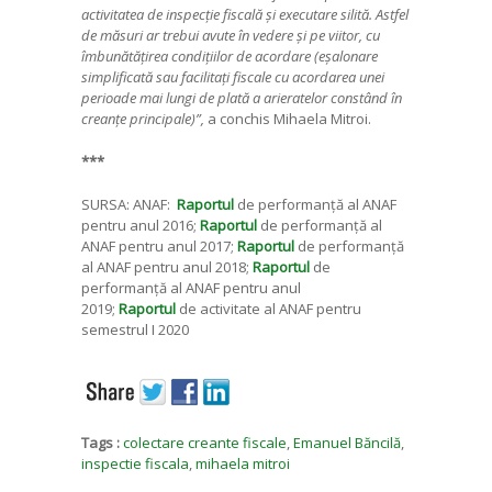
activitatea de inspecție fiscală și executare silită. Astfel
de măsuri ar trebui avute în vedere și pe viitor, cu
îmbunătățirea condițiilor de acordare (eșalonare
simplificată sau facilitați fiscale cu acordarea unei
perioade mai lungi de plată a arieratelor constând în
creanțe principale)”,
a conchis Mihaela Mitroi.
***
SURSA: ANAF:
Raportul
de performanță al ANAF
pentru anul 2016;
Raportul
de performanță al
ANAF pentru anul 2017;
Raportul
de performanță
al ANAF pentru anul 2018;
Raportul
de
performanță al ANAF pentru anul
2019;
Raportul
de activitate al ANAF pentru
semestrul I 2020
Tags :
colectare creante fiscale
,
Emanuel Băncilă
,
inspectie fiscala
,
mihaela mitroi