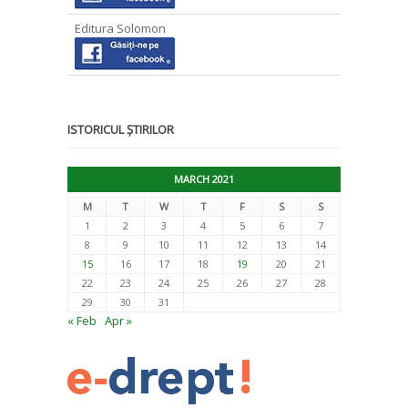
Editura Solomon
ISTORICUL ȘTIRILOR
MARCH 2021
M
T
W
T
F
S
S
1
2
3
4
5
6
7
8
9
10
11
12
13
14
15
16
17
18
19
20
21
22
23
24
25
26
27
28
29
30
31
« Feb
Apr »