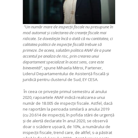
”Un număr mare de inspecții fiscale nu presupune în
mod automat și colectarea de creanțe fiscale mai
ridicate. Se dovedește încă o dată că nu cantitatea, ci
calitatea politicii de inspecție fiscală trebuie să
primeze. De aceea, salutăm politica ANAF de a pune
accentul pe analiza de risc, prin crearea unui
departament specializat în acest sens, care este
binevenită”
, spune Mihaela Mitroi, Partener,
Liderul Departamentului de Asistență fiscală și
juridică pentru clusterul de Sud, EY CESA.
În ceea ce privește primul semestru al anului
2020, rapoartele ANAF indică realizarea unui
număr de 18.005 de inspecții fiscale. Astfel, dacă
ne raportăm la perioada similară a anului 2019
(cu 20.614 de inspecții), în pofida stării de urgență
și de alertă declarate în anul 2020, se observă
doar o scădere ușoară, de 10%, a numărului de
inspecții fiscale, trend care, de altfel, s-a păstrat