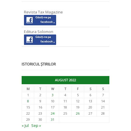
Revista Tax Magazine
Editura Solomon
ISTORICUL ȘTIRILOR
AUGUST 2022
M
T
W
T
F
S
S
1
2
3
4
5
6
7
8
9
10
11
12
13
14
15
16
17
18
19
20
21
22
23
24
25
26
27
28
29
30
31
« Jul
Sep »