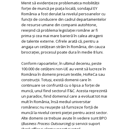
Menit să evidențieze problematica mobilității
forței de muncă pe piața locală, sondajul EY
România a fost derulat la nivelul persoanelor cu
funcții de conducere din cadrul departamentelor
de resurse umane din companii autohtone,
reieșind că problema legislației române ar fi
prima și cea mai mare barieră în calea atragerii
de talente externe. Cifrele arată că, pentru a
angaja un cetățean străin în România, din cauza
birocrației, procesul poate dura în medie 8 luni.
Conform rapoartelor, în ultimul deceniu, peste
100.000 de cetățeni non-UE au venit să lucreze în
România în domenii precum textile, HoReCa sau
construcții. Totuși, există domenii care în
continuare se confruntă cu o lipsa a forței de
muncă, unul fiind sectorul IT&C. Acesta reprezintă
un paradox, fiind domeniul care a evoluat tot mai
mult în România, însă mediul universitar
românesc nu reușește să furnizeze forță de
muncă la nivelul cererii pieței pentru acest sector.
Alte domenii ce trebuie avute în vedere sunt BPO
(
Business Process Outsourcing
) și servicii suport
(
back office
și
client support
) și retail.