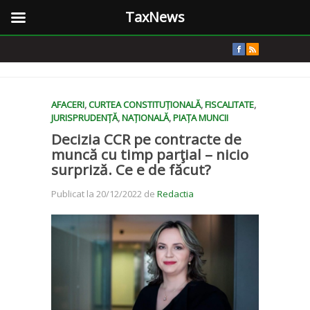
TaxNews
AFACERI
,
CURTEA CONSTITUȚIONALĂ
,
FISCALITATE
,
JURISPRUDENȚĂ
,
NAȚIONALĂ
,
PIAȚA MUNCII
Decizia CCR pe contracte de
muncă cu timp parţial – nicio
surpriză. Ce e de făcut?
Publicat la 20/12/2022 de
Redactia