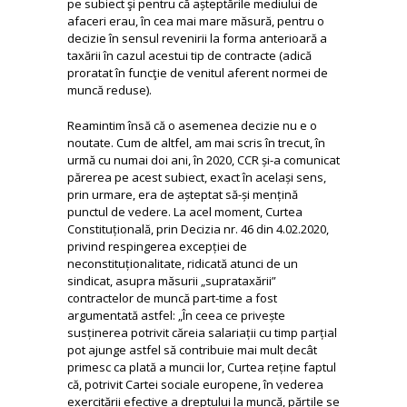
pe subiect şi pentru că așteptările mediului de
afaceri erau, în cea mai mare măsură, pentru o
decizie în sensul revenirii la forma anterioară a
taxării în cazul acestui tip de contracte (adică
proratat în funcţie de venitul aferent normei de
muncă reduse).
Reamintim însă că o asemenea decizie nu e o
noutate. Cum de altfel, am mai scris în trecut, în
urmă cu numai doi ani, în 2020, CCR și-a comunicat
părerea pe acest subiect, exact în același sens,
prin urmare, era de așteptat să-și mențină
punctul de vedere. La acel moment, Curtea
Constituțională, prin Decizia nr. 46 din 4.02.2020,
privind respingerea excepției de
neconstituționalitate, ridicată atunci de un
sindicat, asupra măsurii „suprataxării”
contractelor de muncă part-time a fost
argumentată astfel: „În ceea ce privește
susținerea potrivit căreia salariații cu timp parțial
pot ajunge astfel să contribuie mai mult decât
primesc ca plată a muncii lor, Curtea reține faptul
că, potrivit Cartei sociale europene, în vederea
exercitării efective a dreptului la muncă, părțile se