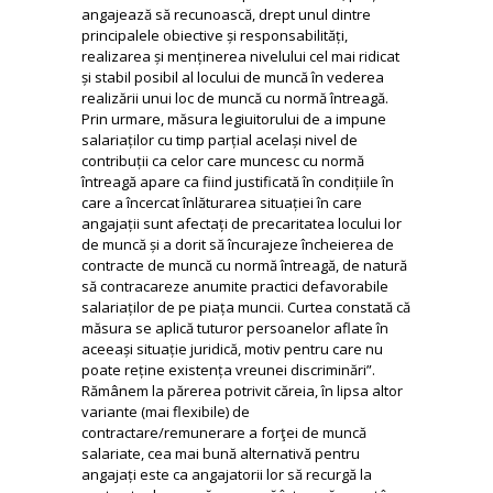
angajează să recunoască, drept unul dintre
principalele obiective și responsabilități,
realizarea și menținerea nivelului cel mai ridicat
și stabil posibil al locului de muncă în vederea
realizării unui loc de muncă cu normă întreagă.
Prin urmare, măsura legiuitorului de a impune
salariaților cu timp parțial același nivel de
contribuții ca celor care muncesc cu normă
întreagă apare ca fiind justificată în condițiile în
care a încercat înlăturarea situației în care
angajații sunt afectați de precaritatea locului lor
de muncă și a dorit să încurajeze încheierea de
contracte de muncă cu normă întreagă, de natură
să contracareze anumite practici defavorabile
salariaților de pe piața muncii. Curtea constată că
măsura se aplică tuturor persoanelor aflate în
aceeași situație juridică, motiv pentru care nu
poate reține existența vreunei discriminări”.
Rămânem la părerea potrivit căreia, în lipsa altor
variante (mai flexibile) de
contractare/remunerare a forţei de muncă
salariate, cea mai bună alternativă pentru
angajați este ca angajatorii lor să recurgă la