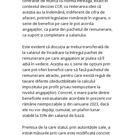
contracte de muncă cu normă întreagă, exact în
contextul deciziei CCR, cu reiterarea ideii că
aceștia au la îndemână, indiferent de cifra de
afaceri, potrivit legislației românești în vigoare, o
serie de beneficii pe care le pot acorda
angajaților, ca parte din pachetul de remunerare,
ca suport și completare a salariului.
Este evident că discuția ar trebui transferată de
la salariul de încadrare la întregul pachet de
remunerare pe care angajatorii ar putea să îl
aibă în vedere. Aceștia au o serie de opțiuni prin
care pot oferi beneficii care să facă pachetul de
remunerare atractiv, pentru care există reguli de
taxare diferite (deductibilitate la calculul
impozitului pe profit şi/sau neimpozitare la
nivelul angajaţilor). Concret, o mare parte dintre
beneficiile extrasalariale acordate în prezent vor
rămâne neimpozabile și din ianuarie 2023, dacă
ele nu vor depăşi, cumulat, un plafon lunar
stabilit la 33% din salariul de bază.
Premisa de la care statul, prin autoritățile sale, a
inițiat măsurile prin care este modificată concret