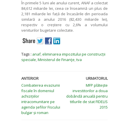
În primele 5 luni ale anului curent, ANAF a colectat
84,612 miliarde lei, ceea ce înseamnă un plus de
2,181 miliarde lei față de încasările din perioada
similară a anului 2016 (82,430 miliarde lei),
respectiv o creștere cu 2,6% a volumului
veniturilor bugetare colectate.
Tags :
anaf
,
eliminarea impozitului pe construcții
speciale
,
Ministerul de Finanţe
,
tva
ANTERIOR
URMATORUL
Combaterea evaziunii
MFP plătește
fiscale în domeniul
investitorilor a doua
achizițiilor
dobândă anuală pentru
intracomunitare pe
titlurile de stat FIDELIS
agenda șefilor Fiscului
2015
bulgar și roman