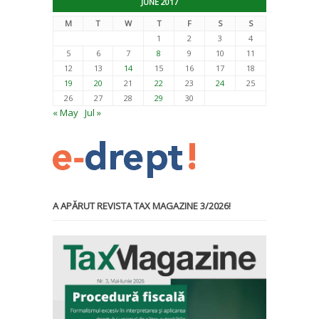
JUNE 2017
M
T
W
T
F
S
S
1
2
3
4
5
6
7
8
9
10
11
12
13
14
15
16
17
18
19
20
21
22
23
24
25
26
27
28
29
30
« May
Jul »
A APĂRUT REVISTA TAX MAGAZINE 3/2026!