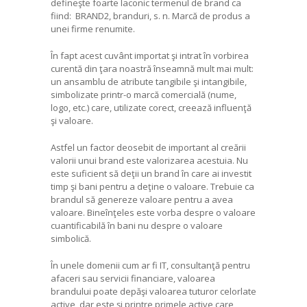
defineşte foarte laconic termenul de brand ca
fiind: BRAND2, branduri, s. n. Marcă de produs a
unei firme renumite.
În fapt acest cuvânt importat şi intrat în vorbirea
curentă din ţara noastră înseamnă mult mai mult:
un ansamblu de atribute tangibile şi intangibile,
simbolizate printr-o marcă comercială (nume,
logo, etc.) care, utilizate corect, creează influenţă
şi valoare.
Astfel un factor deosebit de important al creării
valorii unui brand este valorizarea acestuia. Nu
este suficient să deţii un brand în care ai investit
timp şi bani pentru a deţine o valoare. Trebuie ca
brandul să genereze valoare pentru a avea
valoare. Bineînţeles este vorba despre o valoare
cuantificabilă în bani nu despre o valoare
simbolică.
În unele domenii cum ar fi IT, consultanţă pentru
afaceri sau servicii financiare, valoarea
brandului poate depăşi valoarea tuturor celorlate
active, dar este și printre primele active care