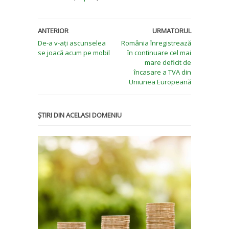
ANTERIOR
URMATORUL
De-a v-ați ascunselea
România înregistrează
se joacă acum pe mobil
în continuare cel mai
mare deficit de
încasare a TVA din
Uniunea Europeană
ȘTIRI DIN ACELASI DOMENIU