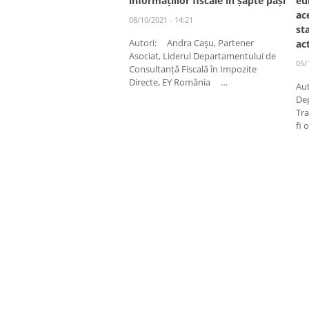
informațiilor fiscale în șapte pași
eu
ac
08/10/2021 - 14:21
st
Autori: Andra Caşu, Partener
ac
Asociat, Liderul Departamentului de
05/
Consultanță Fiscală în Impozite
Directe, EY România …
Aut
De
Tra
fi 