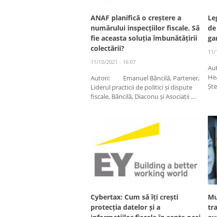
ANAF planifică o creștere a
Le
numărului inspecțiilor fiscale. Să
de
fie aceasta soluția îmbunătățirii
ga
colectării?
11/
11/10/2021 - 16:07
Au
He
Autori: Emanuel Băncilă, Partener,
Șt
Liderul practicii de politici și dispute
fiscale, Băncilă, Diaconu și Asociații …
Cybertax: Cum să îți crești
Mu
protecția datelor și a
tr