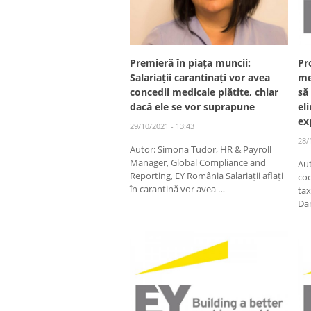
Premieră în piața muncii:
Pr
Salariații carantinați vor avea
me
concedii medicale plătite, chiar
să
dacă ele se vor suprapune
el
ex
29/10/2021 - 13:43
28/
Autor: Simona Tudor, HR & Payroll
Manager, Global Compliance and
Au
Reporting, EY România Salariații aflați
co
în carantină vor avea …
ta
Da