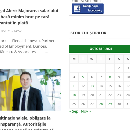
Editura Solomon
gal Alert: Majorarea salariului
 bază minim brut pe țară
rantat în plată
10/2021 - 14:52
ISTORICUL ȘTIRILOR
tori: Elena Ichimescu, Partner,
ad of Employment, Duncea,
OCTOBER 2021
efănescu & Associates …
M
T
W
T
F
S
S
1
2
3
4
5
6
7
8
9
10
11
12
13
14
15
16
17
18
19
20
21
22
23
24
25
26
27
28
29
30
31
« Sep
Nov »
ltinaționalele, obligate la
ansparență. Autoritățile