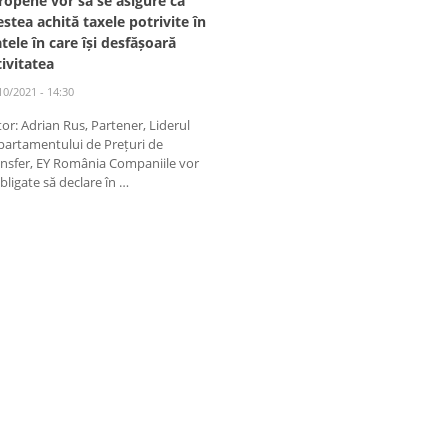
ropene vor să se asigure că
estea achită taxele potrivite în
atele în care își desfășoară
tivitatea
10/2021 - 14:30
or: Adrian Rus, Partener, Liderul
partamentului de Prețuri de
nsfer, EY România Companiile vor
obligate să declare în …