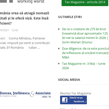
Tax Magazine - articole 2014
mânia vrea să atragă nomazii
ULTIMELE ȘTIRI
itali și le oferă viză. Este însă
ficient?
De ce o creștere de 275 lei brut
10/2021 - 12:42
înseamnă doar aproximativ 125
lei net la salariul minim în 2026 |
tori: Corina Mîndoiu, Partener
Sorin-Marian Știuriuc
ciat, Impozit pe venit și contribuții
ciale, EY România Iulian …
Due diligence: de ce este punctul
de inflexiune al oricărei tranzacți
M&A
Tax Magazine nr. 3 Mai – Iunie
2026
SOCIAL MEDIA
Revista Tax Magazine