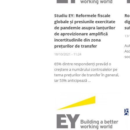
Studiu EY: Reformele fiscale
Ro
globale și presiunile exercitate
dig
de pandemie asupra lanțurilor
su
de aprovizionare amplifică
13/
incertitudinile din zona
Au
prețurilor de transfer
Aso
18/10/2021 - 11:24
so
65% dintre respondenți prevăd o
creștere a numărului controalelor pe
tema prețurilor de transfer în general,
iar 53% anticipează …