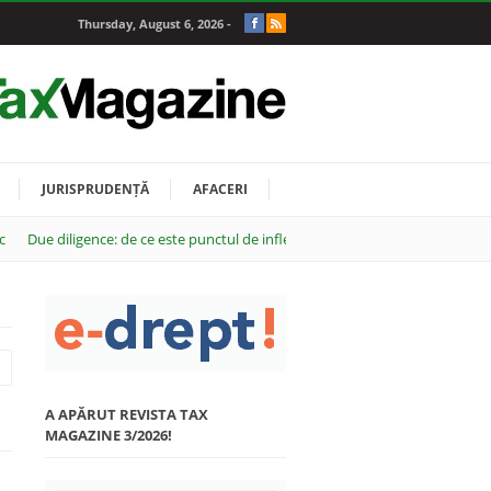
Thursday, August 6, 2026 -
JURISPRUDENȚĂ
AFACERI
c
Due diligence: de ce este punctul de inflexiune al oricărei tranzacții M&A
A APĂRUT REVISTA TAX
MAGAZINE 3/2026!