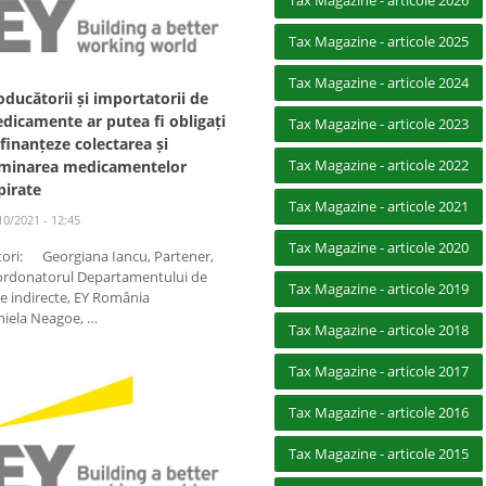
Tax Magazine - articole 2026
Tax Magazine - articole 2025
Tax Magazine - articole 2024
oducătorii și importatorii de
dicamente ar putea fi obligați
Tax Magazine - articole 2023
 finanțeze colectarea și
Tax Magazine - articole 2022
iminarea medicamentelor
pirate
Tax Magazine - articole 2021
10/2021 - 12:45
Tax Magazine - articole 2020
tori: Georgiana Iancu, Partener,
ordonatorul Departamentului de
Tax Magazine - articole 2019
xe indirecte, EY România
niela Neagoe, …
Tax Magazine - articole 2018
Tax Magazine - articole 2017
Tax Magazine - articole 2016
Tax Magazine - articole 2015