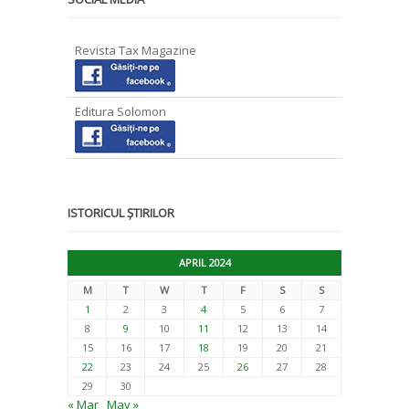
Revista Tax Magazine
Editura Solomon
ISTORICUL ȘTIRILOR
APRIL 2024
M
T
W
T
F
S
S
1
2
3
4
5
6
7
8
9
10
11
12
13
14
15
16
17
18
19
20
21
22
23
24
25
26
27
28
29
30
« Mar
May »