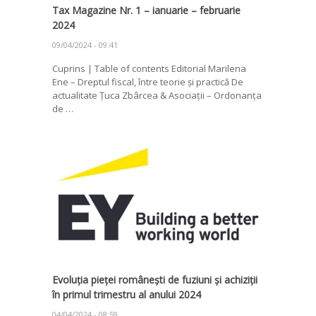
Tax Magazine Nr. 1 – ianuarie – februarie
2024
09/04/2024 - 09:41
Cuprins | Table of contents Editorial Marilena
Ene – Dreptul fiscal, între teorie și practică De
actualitate Țuca Zbârcea & Asociații – Ordonanța
de …
Evoluția pieței românești de fuziuni și achiziții
în primul trimestru al anului 2024
04/04/2024 - 08:59