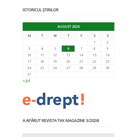
ISTORICUL ȘTIRILOR
AUGUST 2026
M
T
W
T
F
S
S
1
2
3
4
5
6
7
8
9
10
11
12
13
14
15
16
17
18
19
20
21
22
23
24
25
26
27
28
29
30
31
« Jul
A APĂRUT REVISTA TAX MAGAZINE 3/2026!