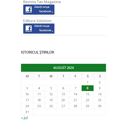
Revista Tax Magazine
Editura Solomon
ISTORICUL ȘTIRILOR
AUGUST 2026
M
T
W
T
F
S
S
1
2
3
4
5
6
7
8
9
10
11
12
13
14
15
16
17
18
19
20
21
22
23
24
25
26
27
28
29
30
31
« Jul