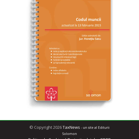
© Copyright 2026
TaxNews
- un site al Editurii
Solomon