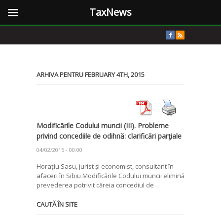
TaxNews
ARHIVA PENTRU FEBRUARY 4TH, 2015
Modificările Codului muncii (III). Probleme
privind concediile de odihnă: clarificări parţiale
04/02/2015 - 00:00
Horațiu Sasu, jurist și economist, consultant în
afaceri în Sibiu Modificările Codului muncii elimină
prevederea potrivit căreia concediul de …
CAUTĂ ÎN SITE