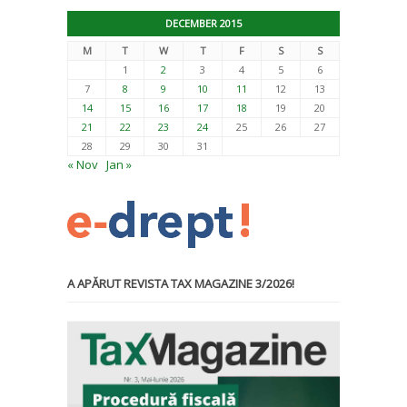
DECEMBER 2015
M
T
W
T
F
S
S
1
2
3
4
5
6
7
8
9
10
11
12
13
14
15
16
17
18
19
20
21
22
23
24
25
26
27
28
29
30
31
« Nov
Jan »
A APĂRUT REVISTA TAX MAGAZINE 3/2026!