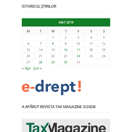
ISTORICUL ȘTIRILOR
MAY 2019
M
T
W
T
F
S
S
1
2
3
4
5
6
7
8
9
10
11
12
13
14
15
16
17
18
19
20
21
22
23
24
25
26
27
28
29
30
31
« Apr
Jun »
A APĂRUT REVISTA TAX MAGAZINE 3/2026!