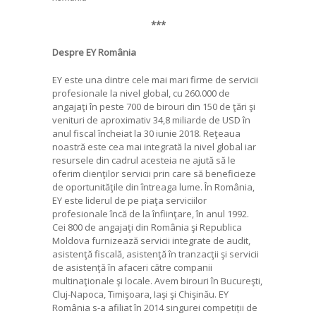
***
Despre EY România
EY este una dintre cele mai mari firme de servicii
profesionale la nivel global, cu 260.000 de
angajaţi în peste 700 de birouri din 150 de ţări şi
venituri de aproximativ 34,8 miliarde de USD în
anul fiscal încheiat la 30 iunie 2018. Reţeaua
noastră este cea mai integrată la nivel global iar
resursele din cadrul acesteia ne ajută să le
oferim clienţilor servicii prin care să beneficieze
de oportunităţile din întreaga lume. În România,
EY este liderul de pe piaţa serviciilor
profesionale încă de la înfiinţare, în anul 1992.
Cei 800 de angajaţi din România şi Republica
Moldova furnizează servicii integrate de audit,
asistenţă fiscală, asistenţă în tranzacţii şi servicii
de asistenţă în afaceri către companii
multinaţionale şi locale. Avem birouri în Bucureşti,
Cluj-Napoca, Timişoara, Iaşi şi Chişinău. EY
România s-a afiliat în 2014 singurei competiții de