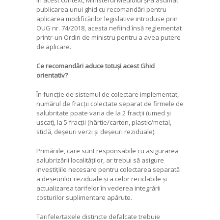
publicarea unui ghid cu recomandări pentru
aplicarea modificărilor legislative introduse prin
OUG nr. 74/2018, acesta nefiind însă reglementat
printr-un Ordin de ministru pentru a avea putere
de aplicare.
Ce recomandări aduce totuși acest Ghid
orientativ?
În funcție de sistemul de colectare implementat,
numărul de fracții colectate separat de firmele de
salubritate poate varia de la 2 fracții (umed și
uscat), la 5 fracții (hârtie/carton, plastic/metal,
sticlă, deșeuri verzi și deșeuri reziduale).
Primăriile, care sunt responsabile cu asigurarea
salubrizării localităților, ar trebui să asigure
investițiile necesare pentru colectarea separată
a deșeurilor reziduale și a celor reciclabile și
actualizarea tarifelor în vederea integrării
costurilor suplimentare apărute.
Tarifele/taxele distincte defalcate trebuie