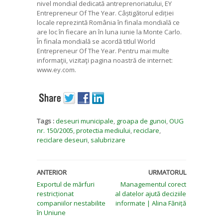
nivel mondial dedicată antreprenoriatului, EY
Entrepreneur Of The Year. Câștigătorul ediției
locale reprezintă România în finala mondială ce
are loc în fiecare an în luna iunie la Monte Carlo.
În finala mondială se acordă titlul World
Entrepreneur Of The Year. Pentru mai multe
informaţii, vizitaţi pagina noastră de internet:
www.ey.com.
Tags :
deseuri municipale
,
groapa de gunoi
,
OUG
nr. 150/2005
,
protectia mediului
,
reciclare
,
reciclare deseuri
,
salubrizare
ANTERIOR
URMATORUL
Exportul de mărfuri
Managementul corect
restricționat
al datelor ajută deciziile
companiilor nestabilite
informate | Alina Făniță
în Uniune