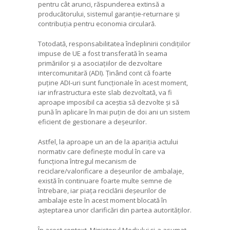
pentru cât arunci, răspunderea extinsă a
producătorului, sistemul garanție-returnare și
contribuția pentru economia circulară.
Totodată, responsabilitatea îndeplinirii condițiilor
impuse de UE a fost transferată în seama
primăriilor și a asociațiilor de dezvoltare
intercomunitară (ADI). Ținând cont că foarte
puține ADI-uri sunt funcționale în acest moment,
iar infrastructura este slab dezvoltată, va fi
aproape imposibil ca aceștia să dezvolte și să
pună în aplicare în mai puțin de doi ani un sistem
eficient de gestionare a deșeurilor.
Astfel, la aproape un an de la apariția actului
normativ care definește modul în care va
funcționa întregul mecanism de
reciclare/valorificare a deșeurilor de ambalaje,
există în continuare foarte multe semne de
întrebare, iar piața reciclării deșeurilor de
ambalaje este în acest moment blocată în
așteptarea unor clarificări din partea autorităților.
În acest context, Ministerul Mediului și-a asumat