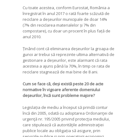
Cu toate acestea, conform Eurostat, România a
înregistrat în anul 2017 o rată foarte scăzută de
reciclare a deșeurilor municipale de doar 14%
(7% din reciclarea materialelor și 7% din
compostare), cu doar un procent în plus față de
anul 2010.
Ținând cont că eliminarea deșeurilor la groapa de
gunoi ar trebui să reprezinte ultima alternativă de
gestionare a deșeurilor, este alarmant că rata
acesteia a ajuns până la 70%, în timp ce rata de
reciclare stagnează de mai bine de 8 ani.
Cum se face că, deși există peste 20 de acte
normative în vigoare aferente domeniului
deșeurilor, încă sunt probleme majore?
Legislația de mediu a început să prindă contur
încă din 2005, odată cu adoptarea Ordonanţei de
urgenţă nr. 195/2005 privind protecţia mediului,
care stipulează că autorităţile administraţiei
publice locale au obligația să asigure, prin
serviciile publice şi prin operatorii economici