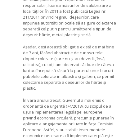
responsabili, luarea măsurilor de salubrizare a
localităţilor. În 2011 a fost publicată Legea nr.
211/2011 privind regimul deşeurilor, care
impunea autorităților locale să asigure colectarea
separată cel puţin pentru următoarele tipuri de
deşeuri: hârtie, metal, plastic şi sticlă.
Așadar, deși această obligație există de mai bine
de 7 ani, făcând abstracție de cunoscutele
clopote colorate (care nu și-au dovedit, însă,
utilitatea), cu toții am observat că doar de câteva
luni au început să răsară la parterul unor blocuri
pubelele colorate în albastru și galben, ce permit
colectarea separată a deșeurilor de hârtie și
plastic.
În vara anului trecut, Guvernul a mai emis o
ordonanță de urgență (74/2018), cu scopul de a
ușura implementarea legislației europene
privind economia circulară, precum și punerea în
aplicare a angajamentelor luate în fața Comisiei
Europene. Astfel, s-au stabilit instrumentele
economice necesare a fi implementate: plătește