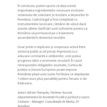
În concluzie, putem spune că deja există
majoritatea ingredientelor necesare evoluției
sistemului de colectare și reciclare a deșeurilor în
România. Cadrul legal a fost completat cu
instrumentele necesare, rămâne de văzut dacă
aceste ultime clarificări sunt suficiente pentru ca
România să pornească pe o traiectorie
ascendentă în domeniul reciclării.
Doar printr-o implicare și cooperare activă între
sectorul public și cel privat, împreună cu o
educare constantă a cetățenilor, vom putea
progresa către o economie circulară. În cazul
nerespectării obligațiilor asumate, Curtea de
Justiție a Uniunii Europene poate impune
României plata unei sume forfetare ce depășește
1 milion euro plus penalități pentru fiecare zi de
întârziere.
Autori: Adrian Teampău, Partener Asociat,
Departamentul de Asistență Fiscală și Juridică și Laura
Ciobanu – Manager, Consultanță de Mediu, EY
România