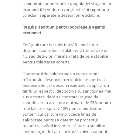
comunicate beneficiarilor (populației și agenților
economici) în vederea conștientizării importanței
colectării separate a deșeurilor reciclabile.
Reguli și sancțiuni pentru populație și agenții
economici
Cetățenii care nu colectează în mod corect
deșeurile vor trebui să plătească tarife/taxe de
1,5 sau de 2-3 ori mai mari față de cele stabilite
pentru colectarea corectă.
Operatorul de salubritate va avea dreptul
reîncadrării deşeurilor reciclabile, respectiv a
biodeșeurilor, în deșeuri reziduale cu aplicarea
tarifului respectiv, deopotrivă cu sancțiunea mai
sus amintită, dacă se constată un grad de
impurificare a acestora mai mare de 25% pentru
reciclabile, respectiv 10% pentru biodeșeuri.
Suntem curioși cum va proceda firma de
salubritate pentru a determina procentul
respectiv, având în vedere că nu s-a stabilit o
metodologie de calcul unitară la nivel național.