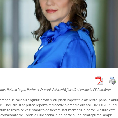
utor:
Raluca Popa, Partener Asociat, Asistență fiscală și juridică, EY România
ompaniile care au obținut profit și au plătit impozitele aferente, până în anul
19 inclusiv, și-ar putea reporta retroactiv pierderile din anii 2020 și 2021 într
numită limită ce va fi stabilită de fiecare stat membru în parte. Măsura este
ecomandată de Comisia Europeană, fiind parte a unei strategii mai ample,