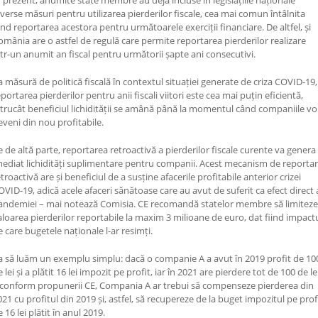
n prezent, anumite state membre au deja incluse în legislațiile naționale
iverse măsuri pentru utilizarea pierderilor fiscale, cea mai comun întâlnita
iind reportarea acestora pentru următoarele exerciții financiare. De altfel, și
omânia are o astfel de regulă care permite reportarea pierderilor realizare
ntr-un anumit an fiscal pentru următorii șapte ani consecutivi.
a măsură de politică fiscală în contextul situației generate de criza COVID-19,
portarea pierderilor pentru anii fiscali viitori este cea mai puțin eficientă,
ntrucât beneficiul lichidității se amână până la momentul când companiile vo
eveni din nou profitabile.
e de altă parte, reportarea retroactivă a pierderilor fiscale curente va genera
mediat lichidități suplimentare pentru companii. Acest mecanism de reporta
troactivă are și beneficiul de a susține afacerile profitabile anterior crizei
OVID-19, adică acele afaceri sănătoase care au avut de suferit ca efect direct 
andemiei – mai notează Comisia. CE recomandă statelor membre să limiteze
aloarea pierderilor reportabile la maxim 3 milioane de euro, dat fiind impact
e care bugetele naționale l-ar resimți.
a să luăm un exemplu simplu: dacă o companie A a avut în 2019 profit de 10
 lei și a plătit 16 lei impozit pe profit, iar în 2021 are pierdere tot de 100 de le
 conform propunerii CE, Compania A ar trebui să compenseze pierderea din
021 cu profitul din 2019 și, astfel, să recupereze de la buget impozitul pe prof
 16 lei plătit în anul 2019.