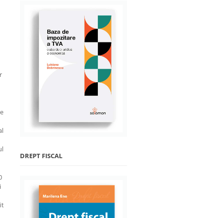
r
re
al
ul
DREPT FISCAL
0
i
it