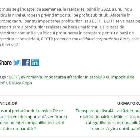
omisia se gândește, de asemenea, la realizarea, până în 2023, a unui nou
adru la nivel european privind impozitul pe profit sub titlul: „Afacerile în
uropa: cadrul pentru impozitarea profiturilor” sau BEFIT. BEFIT se va baza pe
 repartizare a profiturilor realizate pe baza unei formule și o bază de
mpozitare comună și va înlocui propunerea în așteptare pentru o bază de
mpozitare consolidată, CCCTB (
common consolidated corporate tax base
), care
 fi retrasă.
ags :
BEFIT
,
ey romania
,
impozitarea afacerilor in secolul XXI
,
impozitul pe
rofit
,
Raluca Popa
NTERIOR
URMATOR
osarul prețurilor de transfer. De ce
Transparența fiscală – astăzi, impu
ste extrem de importantă verificarea
multinaționalelor. Mâine – tutur
ndependenței companiilor din setul
categoriilor de contribuabili. 
inal de comparabile?
trebuie să știe contribuabili