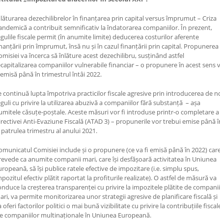
nlăturarea dezechilibrelor în finanțarea prin capital versus împrumut – Criza
andemică a contribuit semnificativ la îndatorarea companiilor. În prezent,
egulile fiscale permit (în anumite limite) deducerea costurilor aferente
inanțării prin împrumut, însă nu și în cazul finanțării prin capital. Propunerea
omisiei va încerca să înlăture acest dezechilibru, susținând astfel
ecapitalizarea companiilor vulnerabile financiar – o propunere în acest sens 
i emisă până în trimestrul întâi 2022.
e continuă lupta împotriva practicilor fiscale agresive prin introducerea de n
eguli cu privire la utilizarea abuzivă a companiilor fără substanță – așa
umitele căsuțe-poștale. Aceste măsuri vor fi introduse printr-o completare a
irectivei Anti-Evaziune Fiscală (ATAD 3) – propunerile vor trebui emise până î
l patrulea trimestru al anului 2021.
omunicatul Comisiei include și o propunere (ce va fi emisă până în 2022) car
revede ca anumite companii mari, care își desfășoară activitatea în Uniunea
uropeană, să își publice ratele efective de impozitare (i.e. simplu spus,
mpozitul efectiv plătit raportat la profiturile realizate). O astfel de măsură va
onduce la creșterea transparenței cu privire la impozitele plătite de companii
ari, va permite monitorizarea unor strategii agresive de planificare fiscală și
 oferi factorilor politici o mai bună vizibilitate cu privire la contribuțiile fiscal
le companiilor multinaționale în Uniunea Europeană.