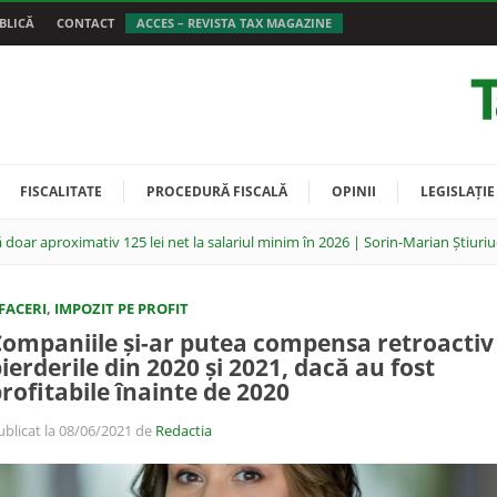
BLICĂ
CONTACT
ACCES – REVISTA TAX MAGAZINE
FISCALITATE
PROCEDURĂ FISCALĂ
OPINII
LEGISLAȚIE
 doar aproximativ 125 lei net la salariul minim în 2026 | Sorin-Marian Știuriu
FACERI
,
IMPOZIT PE PROFIT
ompaniile și-ar putea compensa retroactiv
ierderile din 2020 și 2021, dacă au fost
rofitabile înainte de 2020
ublicat la 08/06/2021 de
Redactia