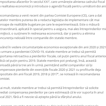
Impozitarea afacerilor în secolul XXI”, care urmărește alinierea cadrului fiscal
u realitatea economică și introduce o agendă fiscală pentru următorii doi ani
ecomandarea a venit recent din partea Comisiei Europene (CE), care a dat
tatelor membre puterea de a redacta legislația de implementare cât mai
proape de realitățile bugetare pe care le experimentează. Este o măsură
xtraordinară, aplicată în special pentru a asigura, mai ales întreprinderilor mi
i mijlocii, o susținere în redresarea economică, dar și pentru a elimina
oncurența neloială între companiile din statele membre.
Având în vedere circumstanțele economice excepționale din anii 2020 și 2021
a urmare a pandemiei COVID-19, statele membre ar trebui să permită
eportarea retroactiva a pierderilor fiscale, cel puțin pentru anul fiscal anterior
dică cel puțin pentru 2019. Statele membre pot prelungi, însă, această
erioadă până la trei ani în urmă, permițând astfel companiilor să își
ompenseze pierderile din exercițiile fiscale 2020 și 2021 cu profiturile deja
mpozitate din anii fiscali 2019, 2018 și 2017”, se notează în recomandarea
omisiei.
ai mult, statele membre ar trebui să permită întreprinderilor să solicite
mediat compensarea pierderilor pe care estimează că le vor suporta în anul
scal 2021, fără a fi nevoie să aștepte până la sfârșitul anului.