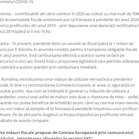
ontextul COVID-19.
olonia – contribuabilii ale căror venituri în 2020 au scăzut cu mai mult de 50
ață de perioadele fiscale anterioare pot să folosească pierderile din anul 2020
ontra profiturilor din anul 2019 – prin depunerea unei declarații rectificative 
nul 2019 (până la 5 mil. PLN).
ranța – în prezent, pierderile dintr-un anumit an fiscal (până la 1 milion de
uro) pot fi folosite, în anumite condiții, pentru a compensa obligațiile fiscale
in anul anterior, însă rambursarea efectivă a acestor sume se face pe
arcursul a cinci ani. Există însă o propunere legislativă care permite utilizarea
ccelerată a acestor pierderi prin rambursare imediată.
n România, introducerea unor măsuri de utilizare retroactivă a pierderilor
iscale, în linie cu recomandarea Comisiei Europene, ar avea cu siguranță un
ezultat pozitiv. Așa cum se întâmplă în general cu măsurile de utilizare a
ierderilor, costul unei astfel de măsuri este doar o chestiune de timp – astfel,
facerile vor putea beneficia de lichidități acum, când au cea mai mare nevoie,
i nu vor trebui să aștepte să își folosească pierderile împotriva unor profituri
iitoare. Pe de altă parte, bugetul va încasa impozitul pe profiturile viitoare
ealizate de aceste companii.
lte măsuri fiscale propuse de Comisia Europeană prin comunicatul
ntitulat „Impozitarea afacerilor în secolul XXI”: