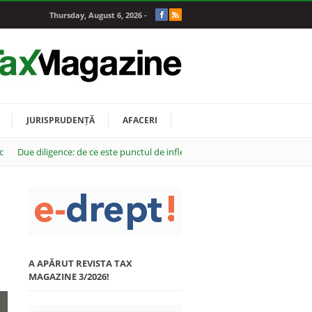
Thursday, August 6, 2026 -
JURISPRUDENȚĂ
AFACERI
c
Due diligence: de ce este punctul de inflexiune al oricărei tranzacții M&A
A APĂRUT REVISTA TAX
MAGAZINE 3/2026!