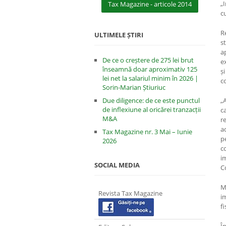
„
Tax Magazine - articole 2014
c
R
ULTIMELE ȘTIRI
s
a
De ce o creștere de 275 lei brut
e
înseamnă doar aproximativ 125
ș
lei net la salariul minim în 2026 |
c
Sorin-Marian Știuriuc
Due diligence: de ce este punctul
„
de inflexiune al oricărei tranzacții
c
M&A
r
a
Tax Magazine nr. 3 Mai – Iunie
p
2026
c
i
SOCIAL MEDIA
C
M
Revista Tax Magazine
i
fi