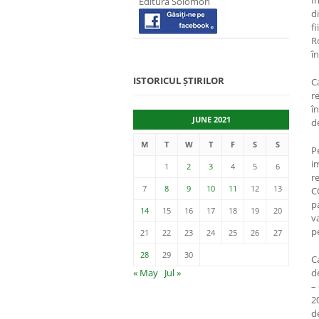
Î
Editura Solomon
d
f
R
î
ISTORICUL ȘTIRILOR
C
re
î
JUNE 2021
d
M
T
W
T
F
S
S
P
i
1
2
3
4
5
6
re
7
8
9
10
11
12
13
C
p
14
15
16
17
18
19
20
v
p
21
22
23
24
25
26
27
28
29
30
C
« May
Jul »
de
–
2
de