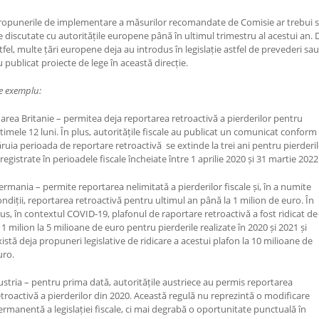
ropunerile de implementare a măsurilor recomandate de Comisie ar trebui 
ie discutate cu autoritățile europene până în ultimul trimestru al acestui an. 
ltfel, multe țări europene deja au introdus în legislație astfel de prevederi sau
u publicat proiecte de lege în această direcție.
e exemplu:
area Britanie – permitea deja reportarea retroactivă a pierderilor pentru
ltimele 12 luni. În plus, autoritățile fiscale au publicat un comunicat conform
ăruia perioada de reportare retroactivă se extinde la trei ani pentru pierderi
registrate în perioadele fiscale încheiate între 1 aprilie 2020 și 31 martie 2022
ermania – permite reportarea nelimitată a pierderilor fiscale și, în a numite
ondiții, reportarea retroactivă pentru ultimul an până la 1 milion de euro. În
lus, în contextul COVID-19, plafonul de raportare retroactivă a fost ridicat de
a 1 milion la 5 milioane de euro pentru pierderile realizate în 2020 și 2021 și
xistă deja propuneri legislative de ridicare a acestui plafon la 10 milioane de
uro.
ustria – pentru prima dată, autoritățile austriece au permis reportarea
etroactivă a pierderilor din 2020. Această regulă nu reprezintă o modificare
ermanentă a legislației fiscale, ci mai degrabă o oportunitate punctuală în