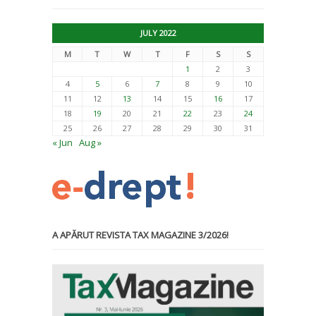
JULY 2022
M
T
W
T
F
S
S
1
2
3
4
5
6
7
8
9
10
11
12
13
14
15
16
17
18
19
20
21
22
23
24
25
26
27
28
29
30
31
« Jun
Aug »
A APĂRUT REVISTA TAX MAGAZINE 3/2026!