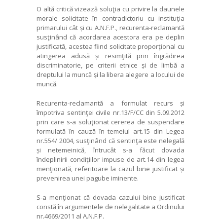
O altă critică vizează soluţia cu privire la daunele
morale solicitate în contradictoriu cu instituţia
primarului cât și cu A.N.F.P., recurenta-reclamantă
susţinând că acordarea acestora era pe deplin
justificată, acestea fiind solicitate proporţional cu
atingerea adusă și resimţită prin îngrădirea
discriminatorie, pe criterii etnice și de limbă a
dreptului la muncă și la libera alegere a locului de
muncă.
Recurenta-reclamantă a formulat recurs și
împotriva sentinţei civile nr.13/F/CC din 5.09.2012
prin care s-a soluţionat cererea de suspendare
formulată în cauză în temeiul art.15 din Legea
nr.554/ 2004, susţinând că sentinţa este nelegală
și netemeinică, întrucât s-a făcut dovada
îndeplinirii condiţiilor impuse de art.14 din legea
menţionată, referitoare la cazul bine justificat și
prevenirea unei pagube iminente.
S-a menţionat că dovada cazului bine justificat
constă în argumentele de nelegalitate a Ordinului
nr.4669/2011 al A.N.F.P.