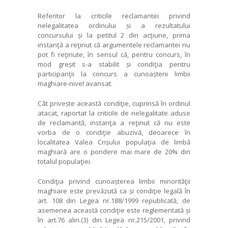
Referitor la criticile reclamantei privind
nelegalitatea ordinului și a rezultatului
concursului și la petitul 2 din acţiune, prima
instanţă a reţinut că argumentele reclamantei nu
pot fi reţinute, în sensul că, pentru concurs, în
mod greșit s-a stabilit și condiţia pentru
participanţii la concurs a cunoașterii limbii
maghiare-nivel avansat.
Cât privește această condiţie, cuprinsă în ordinul
atacat, raportat la criticile de nelegalitate aduse
de reclamantă, instanţa a reţinut că nu este
vorba de o condiţie abuzivă, deoarece în
localitatea Valea Crișului populaţia de limbă
maghiară are o pondere mai mare de 20% din
totalul populaţiei.
Condiţia privind cunoașterea limbii minorităţii
maghiare este prevăzută ca și condiţie legală în
art. 108 din Legea nr.188/1999 republicată, de
asemenea această condiţie este reglementată și
în art.76 alin.(3) din Legea nr.215/2001, privind