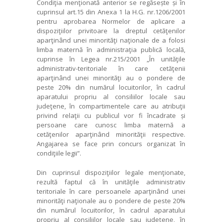
Condiţia menţionată anterior se regăsește și în
cuprinsul art.15 din Anexa 1 la H.G. nr.1206/2001
pentru aprobarea Normelor de aplicare a
dispoziţiilor privitoare la dreptul cetăţenilor
aparţinând unei minorităţi naţionale de a folosi
limba maternă în administraţia publică locală,
cuprinse în Legea nr.215/2001 „În unităţile
administrativ-teritoriale în care cetăţenii
aparţinând unei minorităţi au o pondere de
peste 20% din numărul locuitorilor, în cadrul
aparatului propriu al consiliilor locale sau
judeţene, în compartimentele care au atribuţii
privind relaţii cu publicul vor fi încadrate și
persoane care cunosc limba maternă a
cetăţenilor aparţinând minorităţii respective.
Angajarea se face prin concurs organizat în
condiţiile legii”.
Din cuprinsul dispoziţiilor legale menţionate,
rezultă faptul că în unităţile administrativ
teritoriale în care persoanele aparţinând unei
minorităţi naţionale au o pondere de peste 20%
din numărul locuitorilor, în cadrul aparatului
propriu al consiliilor locale sau judeţene, în