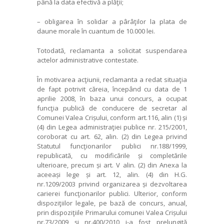
până la data efectivă a plăţii;
– obligarea în solidar a pârâţilor la plata de
daune morale în cuantum de 10.000 lei.
Totodată, reclamanta a solicitat suspendarea
actelor administrative contestate.
În motivarea acţiunii, reclamanta a redat situaţia
de fapt potrivit căreia, începând cu data de 1
aprilie 2008, în baza unui concurs, a ocupat
funcţia publică de conducere de secretar al
Comunei Valea Crișului, conform art.116, alin (1) și
(4) din Legea administraţiei publice nr. 215/2001,
coroborat cu art. 62, alin. (2) din Legea privind
Statutul funcţionarilor publici nr.188/1999,
republicată, cu modificările și completările
ulterioare, precum și art. V alin. (2) din Anexa la
aceeași lege și art. 12, alin. (4) din H.G.
nr.1209/2003 privind organizarea și dezvoltarea
carierei funcţionarilor publici. Ulterior, conform
dispoziţiilor legale, pe bază de concurs, anual,
prin dispoziţiile Primarului comunei Valea Crișului
nr.73/2009 și nr.400/2010 i-a fost prelungită