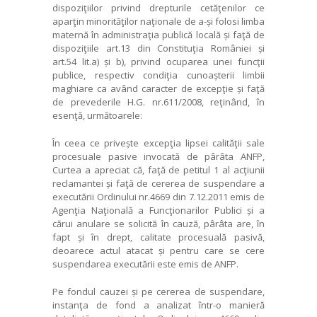
dispoziţiilor privind drepturile cetăţenilor ce
aparţin minorităţilor naţionale de a-și folosi limba
maternă în administraţia publică locală și faţă de
dispoziţiile art.13 din Constituţia României și
art.54 lit.a) și b), privind ocuparea unei funcţii
publice, respectiv condiţia cunoașterii limbii
maghiare ca având caracter de excepţie și faţă
de prevederile H.G. nr.611/2008, reţinând, în
esenţă, următoarele:
În ceea ce privește excepţia lipsei calităţii sale
procesuale pasive invocată de pârâta ANFP,
Curtea a apreciat că, faţă de petitul 1 al acţiunii
reclamantei și faţă de cererea de suspendare a
executării Ordinului nr.4669 din 7.12.2011 emis de
Agenţia Naţională a Funcţionarilor Publici și a
cărui anulare se solicită în cauză, pârâta are, în
fapt și în drept, calitate procesuală pasivă,
deoarece actul atacat și pentru care se cere
suspendarea executării este emis de ANFP.
Pe fondul cauzei și pe cererea de suspendare,
instanţa de fond a analizat într-o manieră