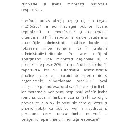
cunoaște și limba minorităţii naţionale
respective”.
Conform art.76 alin.(1), (2) și (3) din Legea
nr.215/2001 a administraţiei publice locale,
republicată, cu modificările și completările
ulterioare, „(1) În raporturile dintre cetăţeni și
autorităţile administraţiei publice locale se
folosește limba română. (2) În unităţile
administrativ-teritoriale în care cetăţenii
aparţinând unei minorităţi naţionale au o
pondere de peste 20% din numărul locuitorilor, în
raporturile lor cu autorităţile administraţiei
publice locale, cu aparatul de specialitate și
organismele subordonate consiliului local,
aceștia se pot adresa, oral sau în scris, și în limba
lor maternă și vor primi răspunsul atât în limba
română, cât și în limba maternă. (3) În condiţiile
prevăzute la alin.2, în posturile care au atribuţii
privind relaţii cu publicul vor fi încadrate și
persoane care cunosc limba maternă a
cetăţenilor aparţinând minorităţii respective”.