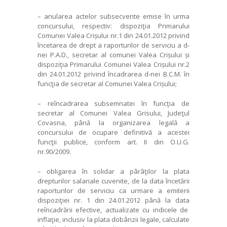
– anularea actelor subsecvente emise în urma
concursului, respectiv: dispoziţia Primarului
Comunei Valea Crișului nr.1 din 24.01.2012 privind
încetarea de drept a raporturilor de serviciu a d-
nei P.A.D., secretar al comunei Valea Crișului și
dispoziţia Primarului Comunei Valea Crișului nr.2
din 24.01.2012 privind încadrarea d-nei B.C.M. în
funcţia de secretar al Comunei Valea Crișului;
– reîncadrarea subsemnatei în funcţia de
secretar al Comunei Valea Grisului, Judeţul
Covasna, până la organizarea legală a
concursului de ocupare definitivă a acestei
funcţii publice, conform art. II din O.U.G.
nr.90/2009.
– obligarea în
solidar a pârâţilor la plata
drepturilor salariale cuvenite, de la data încetării
raporturilor de serviciu ca urmare a emiterii
dispoziţiei nr. 1 din 24.01.2012 până la data
reîncadrării efective, actualizate cu indicele de
inflaţie, inclusiv la plata dobânzii legale, calculate