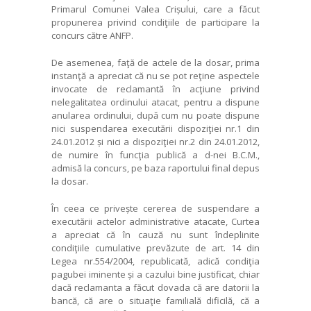
Primarul Comunei Valea Crișului, care a făcut
propunerea privind condiţiile de participare la
concurs către ANFP.
De asemenea, faţă de actele de la dosar, prima
instanţă a apreciat că nu se pot reţine aspectele
invocate de reclamantă în acţiune privind
nelegalitatea ordinului atacat, pentru a dispune
anularea ordinului, după cum nu poate dispune
nici suspendarea executării dispoziţiei nr.1 din
24.01.2012 și nici a dispoziţiei nr.2 din 24.01.2012,
de numire în funcţia publică a d-nei B.C.M.,
admisă la concurs, pe baza raportului final depus
la dosar.
În ceea ce privește cererea de suspendare a
executării actelor administrative atacate, Curtea
a apreciat că în cauză nu sunt îndeplinite
condiţiile cumulative prevăzute de art. 14 din
Legea nr.554/2004, republicată, adică condiţia
pagubei iminente și a cazului bine justificat, chiar
dacă reclamanta a făcut dovada că are datorii la
bancă, că are o situaţie familială dificilă, că a