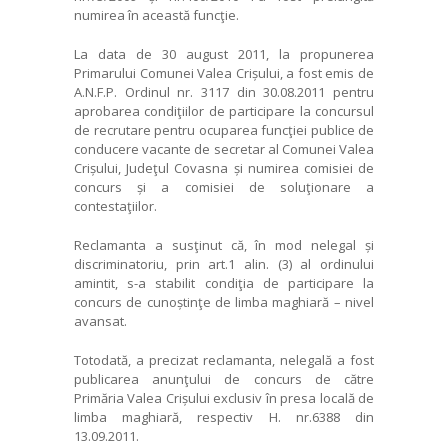
numirea în această funcţie.
La data de 30 august 2011, la propunerea
Primarului Comunei Valea Crișului, a fost emis de
A.N.F.P. Ordinul nr. 3117 din 30.08.2011 pentru
aprobarea condiţiilor de participare la concursul
de recrutare pentru ocuparea funcţiei publice de
conducere vacante de secretar al Comunei Valea
Crișului, Judeţul Covasna și numirea comisiei de
concurs și a comisiei de soluţionare a
contestaţiilor.
Reclamanta a susţinut că, în mod nelegal și
discriminatoriu, prin art.1
alin. (3)
al ordinului
amintit, s-a stabilit condiţia de participare la
concurs de cunoștinţe de limba maghiară – nivel
avansat.
Totodată, a precizat reclamanta, nelegală a fost
publicarea anunţului de concurs de către
Primăria Valea Crișului exclusiv în presa locală de
limba maghiară, respectiv H. nr.6388
din
13.09.2011.