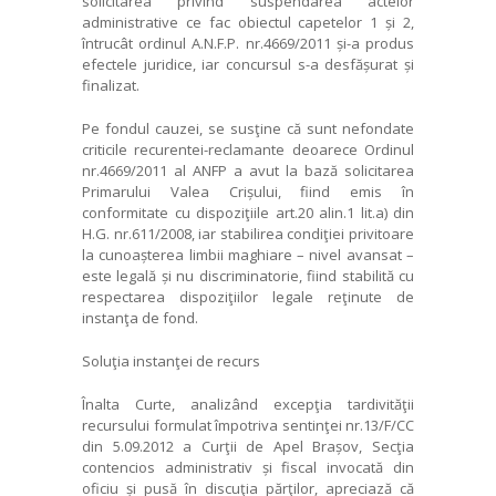
solicitarea privind suspendarea actelor
administrative ce fac obiectul capetelor 1 și 2,
întrucât ordinul A.N.F.P. nr.4669/2011 și-a produs
efectele juridice, iar concursul s-a desfășurat și
finalizat.
Pe fondul cauzei, se susţine că sunt nefondate
criticile recurentei-reclamante deoarece Ordinul
nr.4669/2011 al ANFP a avut la bază solicitarea
Primarului Valea Crișului, fiind emis în
conformitate cu dispoziţiile art.20 alin.1 lit.a) din
H.G. nr.611/2008, iar stabilirea condiţiei privitoare
la cunoașterea limbii maghiare – nivel avansat –
este legală și nu discriminatorie, fiind stabilită cu
respectarea dispoziţiilor legale reţinute de
instanţa de fond.
Soluţia instanţei de recurs
Înalta Curte, analizând excepţia tardivităţii
recursului formulat împotriva sentinţei nr.13/F/CC
din 5.09.2012 a Curţii de Apel Brașov, Secţia
contencios administrativ și fiscal invocată din
oficiu și pusă în discuţia părţilor, apreciază că