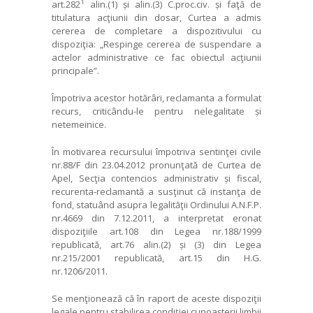
1
art.282
alin.(1) și alin.(3) C.proc.civ. și faţă de
titulatura acţiunii din dosar, Curtea a admis
cererea de completare a dispozitivului cu
dispoziţia: „
Respinge cererea de suspendare a
actelor administrative ce fac obiectul acţiunii
principale
”.
Împotriva acestor hotărâri, reclamanta a formulat
recurs, criticându-le pentru nelegalitate și
netemeinice.
În motivarea recursului împotriva sentinţei civile
nr.88/F din 23.04.2012 pronunţată de Curtea de
Apel, Secţia contencios administrativ și fiscal,
recurenta-reclamantă a susţinut că instanţa de
fond, statuând asupra legalităţii Ordinului A.N.F.P.
nr.4669 din 7.12.2011, a interpretat eronat
dispoziţiile art.108 din Legea nr.188/1999
republicată, art.76 alin.(2) și (3) din Legea
nr.215/2001 republicată, art.15 din H.G.
nr.1206/2011.
Se menţionează că în raport de aceste dispoziţii
legale pentru stabilirea condiţiei cunoașterii limbii