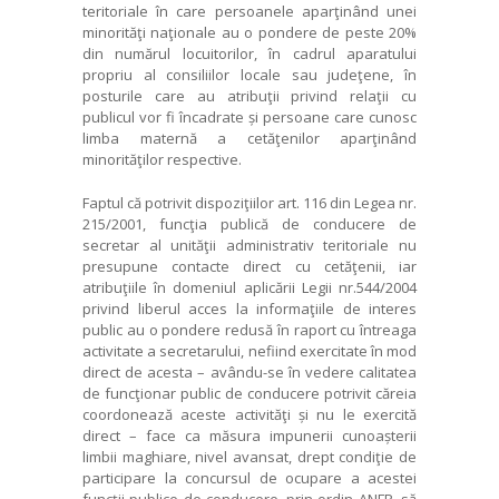
teritoriale în care persoanele aparţinând unei
minorităţi naţionale au o pondere de peste 20%
din numărul locuitorilor, în cadrul aparatului
propriu al consiliilor locale sau judeţene, în
posturile care au atribuţii privind relaţii cu
publicul vor fi încadrate și persoane care cunosc
limba maternă a cetăţenilor aparţinând
minorităţilor respective.
Faptul că potrivit dispoziţiilor art. 116 din Legea nr.
215/2001, funcţia publică de conducere de
secretar al unităţii administrativ teritoriale nu
presupune contacte direct cu cetăţenii, iar
atribuţiile în domeniul aplicării Legii nr.544/2004
privind liberul acces la informaţiile de interes
public au o pondere redusă în raport cu întreaga
activitate a secretarului, nefiind exercitate în mod
direct de acesta – avându-se în vedere calitatea
de funcţionar public de conducere potrivit căreia
coordonează aceste activităţi și nu le exercită
direct – face ca măsura impunerii cunoașterii
limbii maghiare, nivel avansat, drept condiţie de
participare la concursul de ocupare a acestei
funcţii publice de conducere, prin ordin ANFP, să