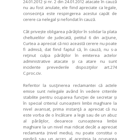
24.01.2012 și nr. 2 din 24.01.2012 atacate în cauză
nu au fost anulate, ele fiind apreciate ca legale,
consecinţa este respingerea acestui capăt de
cerere ca nelegal și nefondat în cauză.
Cât privește obligarea pârâţilor în solidar la plata
cheltuielilor de judecată, petitul 6 din acţiune,
Curtea a apreciat că nici această cerere nu poate
fi admisă, dat fiind faptul că, în cauză, nu s-a
reţinut culpa pârâţilor în emiterea actelor
administrative atacate și ca atare nu sunt
incidente prevederile dispoziţiilor art.274
C.proc.civ.
Referitor la susţinerea reclamantei că actele
emise sunt nelegale având în vedere criteriile
stabilite pentru ocuparea funcţiei de secretar și
în special criteriul cunoașterii limbii maghiare la
nivel avansat, prima instanţă a apreciat că nu
este vorba de o încălcare a legii sau de un abuz
al pârâţilor, deoarece cunoașterea limbii
maghiare la un nivel mai ridicat decât a apreciat
reclamanta (nivel mediu), nu poate constitui o
piedică sau un acces al acesteia la ocuparea