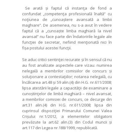
Se arată și faptul că instanţa de fond a
confundat „
competenţa profesională înaltă
” cu
noţiunea de „
cunoaștere avansată a limbii
maghiare
”. De asemenea, nu s-a avut în vedere
faptul că a „
cunoaște limba maghiară la nivel
avansat
” nu face parte din îndatoririle legale ale
funcţiei de secretar, nefiind menţionată nici în
fișa postului acestei funcţii.
Se aduc critici sentinţei recurate și în sensul că nu
au fost analizate aspectele care vizau: numirea
nelegală a membrilor comisiilor de concurs și
soluţionare a contestaţiilor; notarea nelegală, cu
încălcarea art.48 și 59 alin.(4) din H.G. nr.611/2008;
lipsa atestării legale a capacităţii de examinare a
cunoștinţelor de limbă maghiară – nivel avansat,
a membrilor comisiei de concurs, ce decurge din
art.31 alin.(4) din H.G. nr.611/2008; lipsa din
cuprinsul dispoziţiei Primarului Comunei Valea
Crișului nr.1/2012, a elementelor obligatorii
prevăzute la art.62 alin.(3) din Codul muncii și
art.117 din Legea nr.188/1999, republicată.