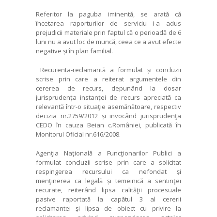
Referitor la paguba iminentă, se arată că
încetarea raporturilor de serviciu i-a adus
prejudicii materiale prin faptul că o perioadă de 6
luni nu a avut loc de muncă, ceea ce a avut efecte
negative și în plan familial.
Recurenta-reclamantă a formulat și concluzii
scrise prin care a reiterat argumentele din
cererea de recurs, depunând la dosar
jurisprudenţa instanţei de recurs apreciată ca
relevantă într-o situaţie asemănătoare, respectiv
decizia nr.2759/2012 și invocând jurisprudenţa
CEDO în cauza Beian c.României, publicată în
Monitorul Oficial nr.616/2008.
Agenţia Naţională a Funcţionarilor Publici a
formulat concluzii scrise prin care a solicitat
respingerea recursului ca nefondat și
menţinerea ca legală și temeinică a sentinţei
recurate, reiterând lipsa calităţii procesuale
pasive raportată la capătul 3 al cererii
reclamantei și lipsa de obiect cu privire la