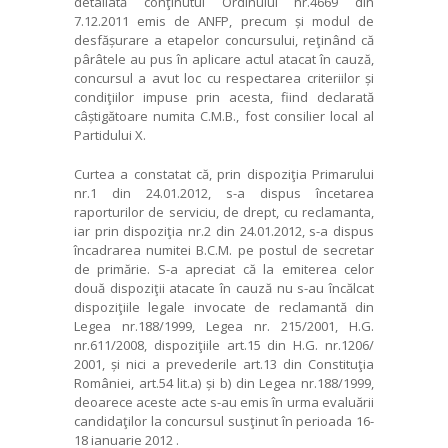
detaliată conţinutul Ordinului nr.4669 din
7.12.2011 emis de ANFP, precum și modul de
desfășurare a etapelor concursului, reţinând că
pârâtele au pus în aplicare actul atacat în cauză,
concursul a avut loc cu respectarea criteriilor și
condiţiilor impuse prin acesta, fiind declarată
câștigătoare numita C.M.B., fost consilier local al
Partidului X.
Curtea a constatat că, prin dispoziţia Primarului
nr.1 din 24.01.2012, s-a dispus încetarea
raporturilor de serviciu, de drept, cu reclamanta,
iar prin dispoziţia nr.2 din 24.01.2012, s-a dispus
încadrarea numitei B.C.M. pe postul de secretar
de primărie. S-a apreciat că la emiterea celor
două dispoziţii atacate în cauză nu s-au încălcat
dispoziţiile legale invocate de reclamantă din
Legea nr.188/1999, Legea nr. 215/2001, H.G.
nr.611/2008, dispoziţiile art.15 din H.G. nr.1206/
2001, și nici a prevederile art.13 din Constituţia
României, art.54 lit.a) și b) din Legea nr.188/1999,
deoarece aceste acte s-au emis în urma evaluării
candidaţilor la concursul susţinut în perioada 16-
18 ianuarie 2012 .