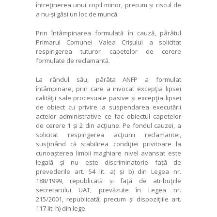
întreţinerea unui copil minor, precum și riscul de
a nu-și găsi un loc de muncă.
Prin întâmpinarea formulată în cauză, pârâtul
Primarul Comunei Valea Crișului a solicitat
respingerea tuturor capetelor de cerere
formulate de reclamantă.
La rândul său, pârâta ANFP a formulat
întâmpinare, prin care a invocat excepţia lipsei
calităţii sale procesuale pasive și excepţia lipsei
de obiect cu privire la suspendarea executării
actelor administrative ce fac obiectul capetelor
de cerere 1 și 2 din acţiune. Pe fondul cauzei, a
solicitat respingerea acţiunii reclamantei,
susţinând că stabilirea condiţiei privitoare la
cunoașterea limbii maghiare nivel avansat este
legală și nu este discriminatorie faţă de
prevederile art. 54 lit. a) și b) din Legea nr.
188/1999, republicată și faţă de atribuţiile
secretarului UAT, prevăzute în Legea nr.
215/2001, republicată, precum și dispoziţiile art.
117 lit. h) din lege.