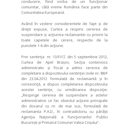
conducere, fiind vorba de un funcţionar
comunitar, câtă vreme România face parte din
Comunitatea Europeană.
Având în vedere considerentele de fapt și de
drept expuse, Curtea a respins cererea de
suspendare și acţiunea reclamantei cu privire la
toate capetele de cerere, respectiv de la
punctele 1-6 din acţiune.
Prin sentinţa nr. 13/F/CC din 5 septembrie 2012,
Curtea de Apel Brașov, Secţia contencios
administrativ și fiscal a admis cererea de
completare a dispozitivului sentinţei civile nr. 88/F
din 23.04.2012 formulată de reclamantă și în
consecinţă, a dispus completarea dispozitivului
acestei sentinţe, cu următoarea dispoziţie:
„Respinge cererea de suspendare a actelor
administrative ce fac obiectul acţiunii principale
din dosarul cu nr. de mai sus, formulată de
reclamanta P.A.D., în contradictoriu cu pârâţii
Agenţia Naţională a Funcţionarilor Publici
București și Primarul Comunei Valea Crișului”.