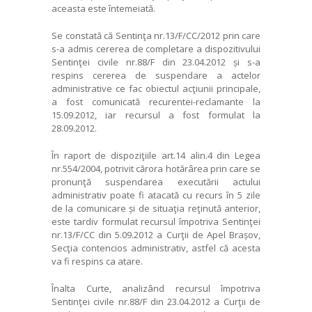
aceasta este întemeiată.
Se constată că Sentinţa nr.13/F/CC/2012 prin care
s-a admis cererea de completare a dispozitivului
Sentinţei civile nr.88/F din 23.04.2012 și s-a
respins cererea de suspendare a actelor
administrative ce fac obiectul acţiunii principale,
a fost comunicată recurentei-reclamante la
15.09.2012, iar recursul a fost formulat la
28.09.2012.
În raport de dispoziţiile art.14 alin.4 din Legea
nr.554/2004, potrivit cărora hotărârea prin care se
pronunţă suspendarea executării actului
administrativ poate fi atacată cu recurs în 5 zile
de la comunicare și de situaţia reţinută anterior,
este tardiv formulat recursul împotriva Sentinţei
nr.13/F/CC din 5.09.2012 a Curţii de Apel Brașov,
Secţia contencios administrativ, astfel că acesta
va fi respins ca atare.
Înalta Curte, analizând recursul împotriva
Sentinţei civile nr.88/F din 23.04.2012 a Curţii de