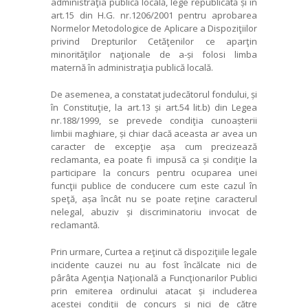
administraţia publică locală, lege republicată și în
art.15 din H.G. nr.1206/2001 pentru aprobarea
Normelor Metodologice de Aplicare a Dispoziţiilor
privind Drepturilor Cetăţenilor ce aparţin
minorităţilor naţionale de a-și folosi limba
maternă în administraţia publică locală.
De asemenea, a constatat judecătorul fondului, și
în Constituţie, la art.13 și art.54 lit.b) din Legea
nr.188/1999, se prevede condiţia cunoașterii
limbii maghiare, și chiar dacă aceasta ar avea un
caracter de excepţie așa cum precizează
reclamanta, ea poate fi impusă ca și condiţie la
participare la concurs pentru ocuparea unei
funcţii publice de conducere cum este cazul în
speţă, așa încât nu se poate reţine caracterul
nelegal, abuziv și discriminatoriu invocat de
reclamantă.
Prin urmare, Curtea a reţinut că dispoziţiile legale
incidente cauzei nu au fost încălcate nici de
pârâta Agenţia Naţională a Funcţionarilor Publici
prin emiterea ordinului atacat și includerea
acestei condiţii de concurs și nici de către