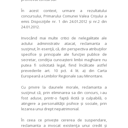
În acest context, urmare a rezultatului
concursului, Primarului Comunei Valea Crișului a
emis Dispoziţiile nr. 1 din 24.01.2012 și nr.2 din
24.01.2012.
Invocând mai multe critici de nelegalitate ale
actului administrativ atacat, reclamanta a
susţinut, în esenţă, că, din perspectiva atribuţiilor
specifice și principale ale funcţiei publice de
secretar, condiţia cunoașterii limbii maghiare nu
putea fi solicitată legal, fiind încălcate astfel
prevederile art. 10 pct. 4 lit. a) din Carta
Europeană a Limbilor Regionale sau Minoritare.
Cu privire la daunele morale, reclamanta a
susţinut că, prin eliminarea sa din concurs, i-au
fost aduse, printr-o faptă ilicită și culpabilă, o
atingere a personalităţii psihice și sociale, prin
lezarea unui drept nepatrimonial.
În ceea ce privește cererea de suspendare,
reclamanta a invocat existenţa unui credit și