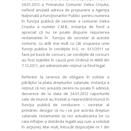
24.01.2012 a Primarului Comunei Valea Crișului,
nefiind anulată adresa de propunere a Agenţia
Naţională a Funcţionarilor Publici pentru numirea
în funcţia publică de secretar a comunei Valea
Crișului a numitei C.M.B., instanţa de fond a
apreciat că nu se poate dispune repunerea
reclamantei în funcţia de secretar al acestei
comune, cu atât mai mult cu cât ocuparea unei
funcţii publice în condiţiile H.G. nr. 611/2011 se
face pe bază de concurs, iar condiţiile de concurs
au fost stabilite în cauză prin Ordinul nr.4669 din
7.12.2011, act administrativ reţinut ca fiind legal.
Referitor la cererea de obligare în solidar a
pârâţilor la plata drepturilor salariale, instanţa a
reţinut că nici această cerere nu poate fi admisă,
deoarece de la data de 24.01.2012 raporturile
sale de muncă au încetat și neprestând muncă în
funcţia publică de conducere – secretar al
primăriei, desigur că nu i se pot acorda drepturi
salariale reclamantei (și nici actualizarea lor cu
rata inflaţiei și dobânda legală așa cum a solicitat
în acţiune). Mai mult, întrucât dispoziţiile nr.1 din