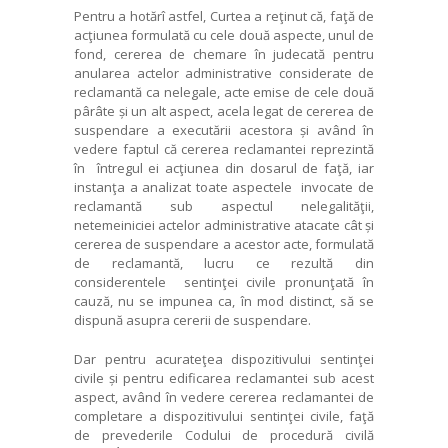
Pentru a hotărî astfel, Curtea a reţinut că, faţă de
acţiunea formulată cu cele două aspecte, unul de
fond, cererea de chemare în judecată pentru
anularea actelor administrative considerate de
reclamantă ca nelegale, acte emise de cele două
pârâte și un alt aspect, acela legat de cererea de
suspendare a executării acestora și având în
vedere faptul că cererea reclamantei reprezintă
în întregul ei acţiunea din dosarul de faţă, iar
instanţa a analizat toate aspectele invocate de
reclamantă sub aspectul nelegalităţii,
netemeiniciei actelor administrative atacate cât și
cererea de suspendare a acestor acte, formulată
de reclamantă, lucru ce rezultă din
considerentele sentinţei civile pronunţată în
cauză, nu se impunea ca, în mod distinct, să se
dispună asupra cererii de suspendare.
Dar pentru acurateţea dispozitivului sentinţei
civile și pentru edificarea reclamantei sub acest
aspect, având în vedere cererea reclamantei de
completare a dispozitivului sentinţei civile, faţă
de prevederile Codului de procedură civilă