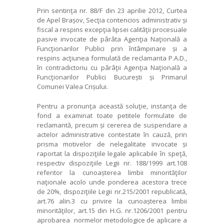
Prin sentinţa nr. 88/F din 23 aprilie 2012, Curtea
de Apel Brașov, Secţia contencios administrativ și
fiscal a respins excepţia lipsei calităţii procesuale
pasive invocate de pârâta Agenţia Naţională a
Funcţionarilor Publici prin întâmpinare și a
respins acţiunea formulată de reclamanta P.A.D.,
în contradictoriu cu pârâţii Agenţia Naţională a
Funcţionarilor Publici București și Primarul
Comunei Valea Crișului.
Pentru a pronunţa această soluţie, instanţa de
fond a examinat toate petitele formulate de
reclamantă, precum și cererea de suspendare a
actelor administrative contestate în cauză, prin
prisma motivelor de nelegalitate invocate și
raportat la dispoziţiile legale aplicabile în speţă,
respectiv dispoziţiile Legii nr. 188/1999 art.108
referitor la cunoașterea limbii minorităţilor
naţionale acolo unde ponderea acestora trece
de 20%, dispoziţiile Legii nr.215/2001 republicată,
art.76 alin.3 cu privire la cunoașterea limbii
minorităţilor, art.15 din H.G. nr.1206/2001 pentru
aprobarea normelor metodologice de aplicare a