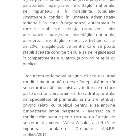
persoanelor aparţinând minorităţilor naţionale,
se impuneau a fi îndeplinite cumulativ
următoarele condiţii: în unitatea administrativ
teritorială în care funcţionează autoritatea în
care se stabilește condiţia cunoașterii limbii
persoanelor aparţinând minorităţilor naţionale,
ponderea minorităţilor respective trebuie să fie
de 20%; funcţiile publice pentru care se poate
stabili această condiţie trebuie să se regăsească
în compartimentele cu atribuţii privind relaţiile cu
publicul.
Recurenta-reclamantă susţine că cea din urmă
condiţie menţionată nu este îndeplinită întrucât
secretarul unităţii administrativ-teritoriale nu face
parte dintr-un compartiment din cadrul aparatului
de specialitate al primarului și nu are atribuţii
privind relaţii cu publicul pentru a se impune
cunoașterea limbii maghiare – avansat ca o
condiţie eliminatorie pentru ocuparea funcţiei de
secretar al comunei Valea Crișului, astfel că se
impunea anularea Ordinului A.N.F.P.
nr.4669/2011.