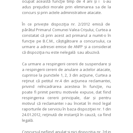
ocupat această funcţie timp de 4 ani și i s-au
adus prejudicii morale prin eliminarea sa de la
concurs și prin actele administrative atacate.
În ce privește dispoziţia nr. 2/2012 emisă de
pârâtul Primarul Comunei Valea Crișului, Curtea a
constatat că prin acest act primarul a numit-o în
funcţie pe B.C.M., câștigătoare a concursului, ca
urmare a adresei emise de ANFP și a considerat
că dispoziţia nu este nelegală sau abuzivă.
Ca urmare a respingerii cererii de suspendare și
a respingerii cererii de anulare a actelor atacate,
cuprinse la punctele 1, 2, 3 din acţiune, Curtea a
reţinut că petitul nr.4 din acţiunea reclamantei,
privind reîncadrarea acesteia în funcţie, nu
poate fi primit pentru motivele expuse, dat fiind
respingerea cererii principale, dar și pentru
motivul că reclamantei i-au încetat în mod legal
raporturile de serviciu în baza dispoziţiei nr. 1 din
24.01.2012, reţinută de instanţă în cauză, ca fiind
legală.
Concursul nefiind anulat și nici dispoziţia nr. 2d in