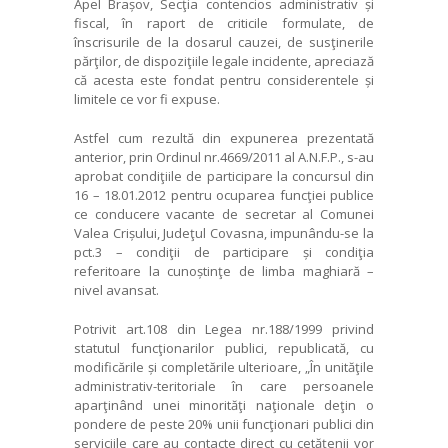
Apel Brașov, Secţia contencios administrativ și
fiscal, în raport de criticile formulate, de
înscrisurile de la dosarul cauzei, de susţinerile
părţilor, de dispoziţiile legale incidente, apreciază
că acesta este fondat pentru considerentele și
limitele ce vor fi expuse.
Astfel cum rezultă din expunerea prezentată
anterior, prin Ordinul nr.4669/2011 al A.N.F.P., s-au
aprobat condiţiile de participare la concursul din
16 – 18.01.2012 pentru ocuparea funcţiei publice
ce conducere vacante de secretar al Comunei
Valea Crișului, Judeţul Covasna, impunându-se la
pct.3 – condiţii de participare și condiţia
referitoare la cunoștinţe de limba maghiară –
nivel avansat.
Potrivit art.108 din Legea nr.188/1999 privind
statutul funcţionarilor publici, republicată, cu
modificările și completările ulterioare, „În unităţile
administrativ-teritoriale în care persoanele
aparţinând unei minorităţi naţionale deţin o
pondere de peste 20% unii funcţionari publici din
serviciile care au contacte direct cu cetăţenii vor