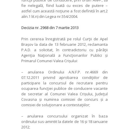
fie nelegală, fiind luată cu exces de putere –
astfel cum această noţiune a fost definită în art.2
alin.1 lit.n) din Legea nr.554/2004.
Decizia nr. 2968 din 7 martie 2013
Prin cererea înregistrată pe rolul Curţii de Apel
Brașov la data de 13 februarie 2012, reclamanta
P.A.D. a solicitat, în contradictoriu cu pârâţii
Agenţia Naţională a Funcţionarilor Publici și
Primarul Comunei Valea Crișului:
– anularea Ordinului A.N.F.P. nr.4669 din
07.12.2011 privind aprobarea condiţiilor de
participare la concursul de recrutare pentru
ocuparea funcţiei publice de conducere vacante
de secretar al Comunei Valea Crișului, Judeţul
Covasna și numirea comisiei de concurs și a
comisiei de soluţionare a contestaţiilor;
– anularea concursului organizat în baza
ordinului sus-amintit la datele de 16 și 18 ianuarie
2012;