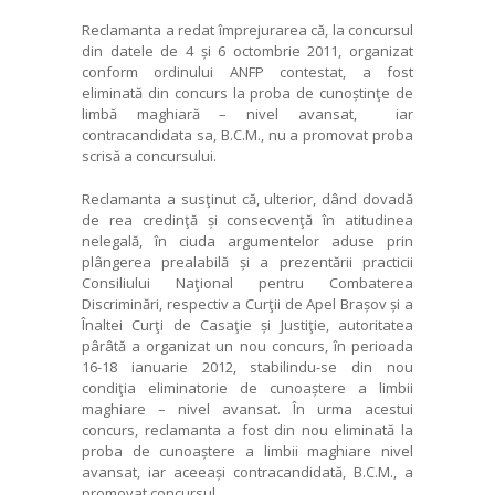
Reclamanta a redat împrejurarea că, la concursul
din datele de 4
și 6 octombrie 2011,
organizat
conform ordinului ANFP contestat, a fost
eliminată din concurs la proba de cunoștinţe de
limbă maghiară – nivel avansat, iar
contracandidata sa, B.C.M., nu a promovat proba
scrisă a concursului.
Reclamanta a susţinut că, ulterior, dând dovadă
de rea credinţă și consecvenţă în atitudinea
nelegală, în ciuda argumentelor aduse prin
plângerea prealabilă și a prezentării practicii
Consiliului Naţional pentru Combaterea
Discriminări, respectiv a Curţii de Apel Brașov și a
Înaltei Curţi de Casaţie și Justiţie, autoritatea
pârâtă a organizat un nou concurs, în perioada
16-18 ianuarie 2012, stabilindu-se din nou
condiţia eliminatorie de cunoaștere a limbii
maghiare – nivel avansat. În urma acestui
concurs, reclamanta a fost din nou eliminată la
proba de cunoaștere a limbii maghiare nivel
avansat, iar aceeași contracandidată, B.C.M., a
promovat concursul.