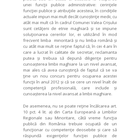
unei funcţii publice administrative: cerinţele
funcţiei publice și atribuţiile acesteia, în condiţiile
actuale impun mai mult decât cunoștinţe medii, cu
atât mai mult că în cadrul Comunei Valea Crișului
sunt cetăţeni de etnie maghiară și se impune
soluţionarea cererilor lor, ei utilizând în mod
frecvent limba minoritară și nu limba română și
cu atât mai mult se reţine faptul că, în cei 4 ani în
care a lucrat în calitate de secretar, reclamanta
putea și trebuia să depună diligenţe pentru
cunoașterea limbii maghiare la un nivel avansat,
mai ales că avea cunoștinţă de faptul că se va
ţine un nou concurs pentru ocuparea acestei
funcţii în anul 2012 și că se cere un nivel înalt de
competenţă profesională, care include și
cunoașterea la nivel avansat a limbii maghiare.
De asemenea, nu se poate reţine încălcarea art.
10 pct. 4 lit. a) din Carta Europeană a Limbilor
Regionale sau Minoritare, câtă vreme funcţia
publică din România trebuie ocupată de un
funcţionar cu competenţe deosebite și care să
răspundă exigenţelor funcţiei publice de