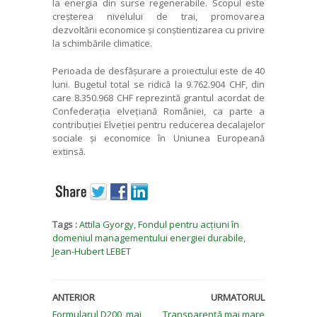
la energia din surse regenerabile. Scopul este
creșterea nivelului de trai, promovarea
dezvoltării economice și conștientizarea cu privire
la schimbările climatice.
Perioada de desfășurare a proiectului este de 40
luni. Bugetul total se ridică la 9.762.904 CHF, din
care 8.350.968 CHF reprezintă grantul acordat de
Confederația elvețiană României, ca parte a
contribuției Elveției pentru reducerea decalajelor
sociale și economice în Uniunea Europeană
extinsă.
Tags :
Attila Gyorgy
,
Fondul pentru acțiuni în
domeniul managementului energiei durabile
,
Jean-Hubert LEBET
ANTERIOR
URMATORUL
Formularul D200, mai
Transparență mai mare