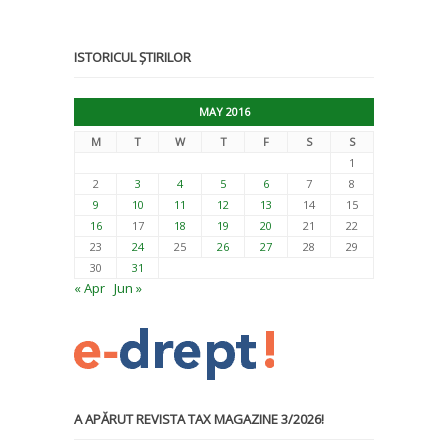
ISTORICUL ȘTIRILOR
MAY 2016
M
T
W
T
F
S
S
1
2
3
4
5
6
7
8
9
10
11
12
13
14
15
16
17
18
19
20
21
22
23
24
25
26
27
28
29
30
31
« Apr
Jun »
A APĂRUT REVISTA TAX MAGAZINE 3/2026!