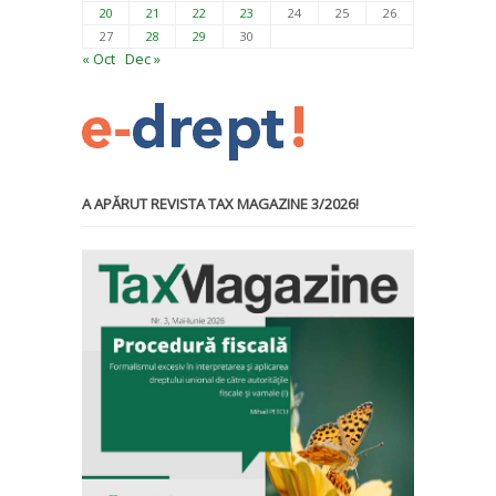
20
21
22
23
24
25
26
27
28
29
30
« Oct
Dec »
A APĂRUT REVISTA TAX MAGAZINE 3/2026!