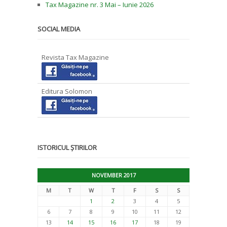
Tax Magazine nr. 3 Mai – Iunie 2026
SOCIAL MEDIA
Revista Tax Magazine
Editura Solomon
ISTORICUL ȘTIRILOR
NOVEMBER 2017
M
T
W
T
F
S
S
1
2
3
4
5
6
7
8
9
10
11
12
13
14
15
16
17
18
19