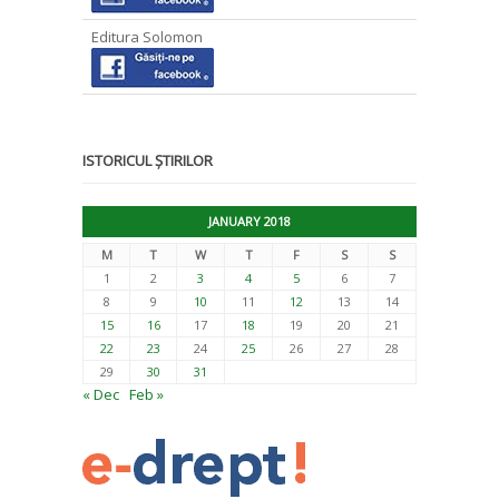
Editura Solomon
ISTORICUL ȘTIRILOR
JANUARY 2018
M
T
W
T
F
S
S
1
2
3
4
5
6
7
8
9
10
11
12
13
14
15
16
17
18
19
20
21
22
23
24
25
26
27
28
29
30
31
« Dec
Feb »