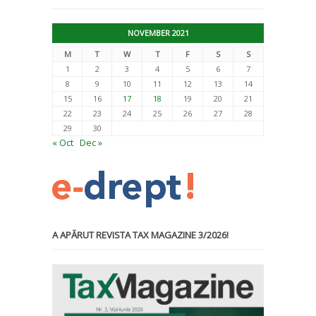
NOVEMBER 2021
M
T
W
T
F
S
S
1
2
3
4
5
6
7
8
9
10
11
12
13
14
15
16
17
18
19
20
21
22
23
24
25
26
27
28
29
30
« Oct
Dec »
A APĂRUT REVISTA TAX MAGAZINE 3/2026!