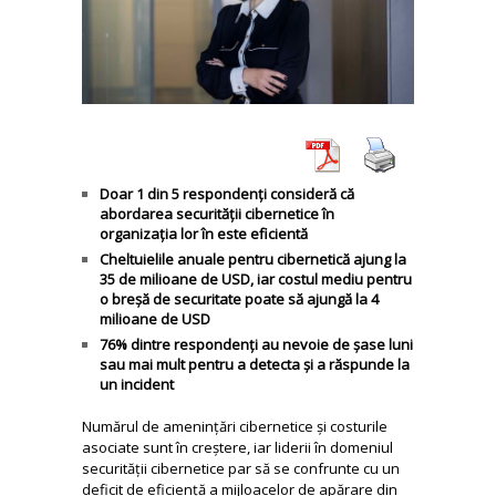
Doar 1 din 5 respondenți consideră că
abordarea securității cibernetice în
organizația lor în este eficientă
Cheltuielile anuale pentru cibernetică ajung la
35 de milioane de USD, iar costul mediu pentru
o breșă de securitate poate să ajungă la 4
milioane de USD
76% dintre respondenți au nevoie de șase luni
sau mai mult pentru a detecta și a răspunde la
un incident
Numărul de amenințări cibernetice și costurile
asociate sunt în creștere, iar liderii în domeniul
securității cibernetice par să se confrunte cu un
deficit de eficiență a mijloacelor de apărare din