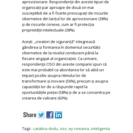
aprovizionare. Respondenții din aceste tipuri de
organizații par aproape de două ori mai
susceptibili de a fi foarte preocupați de riscurile
cibernetice din lanțul lor de aprovizionare (38%)
și de riscurile conexe, cum ar fi protecția
proprietății intelectuale (38%).
Acești „creatori de siguranță” integrează
gândirea și formarea în domeniul securității
cibernetice de la nivelul conducerii până la
fiecare angajat al organizației. Ca urmare,
respondenţii CISO din aceste companii spun că
este mai probabil ca abordarea lor să aibă un
impact pozitiv asupra ritmului lor de
transformare și inovare (56%), precum și asupra
capacității lor de a răspunde rapid la
oportunitățile pieței (58%) și de a se concentra pe
crearea de valoare (63%).
Tags :
catalina dodu
,
ciso
,
ey romania
,
inteligenta