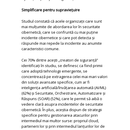
Simplificare pentru supraviețuire
Studiul constată că acele organizații care sunt
mai mulțumite de abordarea lor în securitate
cibernetică, care se confruntă cu mai puține
incidente cibernetice și care pot detecta și
răspunde mai repede la incidente au anumite
caracteristici comune.
Cei 70% dintre acești „creatori de siguranță”
identificați în studiu, se definesc ca fiind primii
care adoptă tehnologii emergente, se
concentrează pe extragerea celei mai mari valori
din soluții avansate specifice, cum ar fi
inteligența artificială/învățarea automată (AI/ML)
(62%) și Securitate, Orchestrare, Automatizare și
Răspuns (SOAR) (52%), care le permit să aibă o
vedere clară asupra incidentelor de securitate
cibernetică. În plus, aceștia dispun de strategii
specifice pentru gestionarea atacurilor prin
intermediul mai multor surse: propriul cloud,
partenerii lor și prin intermediul lanțurilor lor de