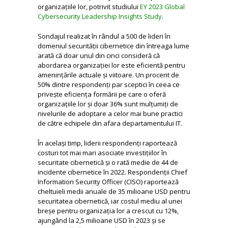
organizațiile lor, potrivit studiului
EY 2023 Global
Cybersecurity Leadership Insights Study
.
Sondajul realizat în rândul a 500 de lideri în
domeniul securității cibernetice din întreaga lume
arată că doar unul din cinci consideră că
abordarea organizației lor este eficientă pentru
amenințările actuale și viitoare. Un procent de
50% dintre respondenți par sceptici în ceea ce
privește eficiența formării pe care o oferă
organizațiile lor și doar 36% sunt mulțumiți de
nivelurile de adoptare a celor mai bune practici
de către echipele din afara departamentului IT.
În același timp, liderii respondenți raportează
costuri tot mai mari asociate investițiilor în
securitate cibernetică și o rată medie de 44 de
incidente cibernetice în 2022. Respondenții Chief
Information Security Officer (CISO) raportează
cheltuieli medii anuale de 35 milioane USD pentru
securitatea cibernetică, iar costul mediu al unei
breșe pentru organizația lor a crescut cu 12%,
ajungând la 2,5 milioane USD în 2023 și se