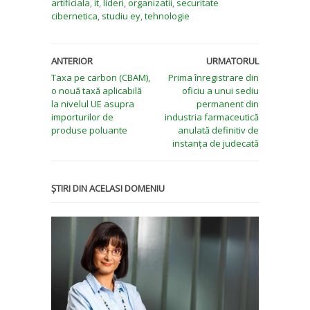
artificiala
,
it
,
lideri
,
organizatii
,
securitate
cibernetica
,
studiu ey
,
tehnologie
ANTERIOR
URMATORUL
Taxa pe carbon (CBAM),
Prima înregistrare din
o nouă taxă aplicabilă
oficiu a unui sediu
la nivelul UE asupra
permanent din
importurilor de
industria farmaceutică
produse poluante
anulată definitiv de
instanța de judecată
ȘTIRI DIN ACELASI DOMENIU