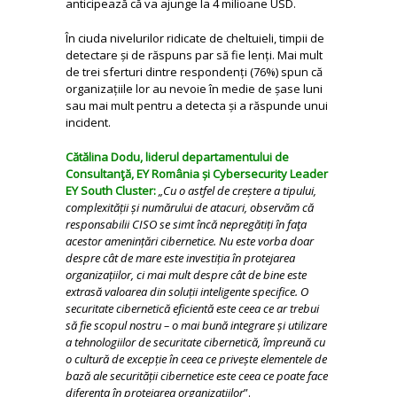
anticipează că va ajunge la 4 milioane USD.
În ciuda nivelurilor ridicate de cheltuieli, timpii de
detectare și de răspuns par să fie lenți. Mai mult
de trei sferturi dintre respondenți (76%) spun că
organizațiile lor au nevoie în medie de șase luni
sau mai mult pentru a detecta și a răspunde unui
incident.
Cătălina Dodu, liderul departamentului de
Consultanţă, EY România și Cybersecurity Leader
EY South Cluster:
„Cu o astfel de creștere a tipului,
complexității și numărului de atacuri, observăm că
responsabilii CISO se simt încă nepregătiți în faţa
acestor amenințări cibernetice. Nu este vorba doar
despre cât de mare este investiția în protejarea
organizațiilor, ci mai mult despre cât de bine este
extrasă valoarea din soluții inteligente specifice. O
securitate cibernetică eficientă este ceea ce ar trebui
să fie scopul nostru – o mai bună integrare și utilizare
a tehnologiilor de securitate cibernetică, împreună cu
o cultură de excepție în ceea ce privește elementele de
bază ale securității cibernetice este ceea ce poate face
diferența în protejarea organizațiilor
”.