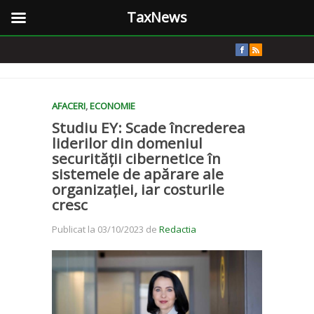
TaxNews
AFACERI
,
ECONOMIE
Studiu EY: Scade încrederea
liderilor din domeniul
securității cibernetice în
sistemele de apărare ale
organizației, iar costurile
cresc
Publicat la 03/10/2023 de
Redactia