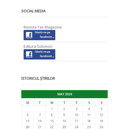
SOCIAL MEDIA
Revista Tax Magazine
Editura Solomon
ISTORICUL ȘTIRILOR
MAY 2024
M
T
W
T
F
S
S
1
2
3
4
5
6
7
8
9
10
11
12
13
14
15
16
17
18
19
20
21
22
23
24
25
26