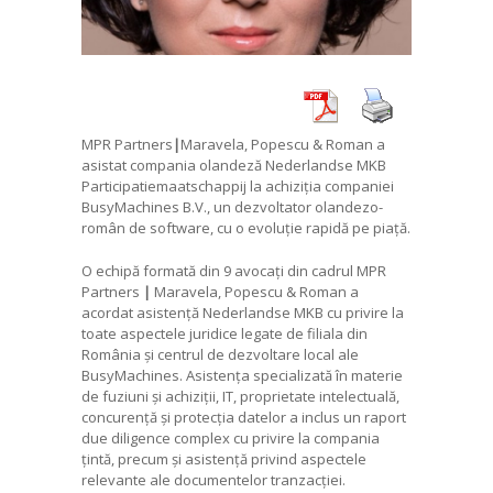
MPR Partners
|
Maravela, Popescu & Roman a
asistat compania olandeză Nederlandse MKB
Participatiemaatschappij la achiziția companiei
BusyMachines B.V., un dezvoltator olandezo-
român de software, cu o evoluție rapidă pe piață.
O echipă formată din 9 avocați din cadrul MPR
Partners
|
Maravela, Popescu & Roman a
acordat asistență Nederlandse MKB cu privire la
toate aspectele juridice legate de filiala din
România și centrul de dezvoltare local ale
BusyMachines. Asistența specializată în materie
de fuziuni și achiziții, IT, proprietate intelectuală,
concurență și protecția datelor a inclus un raport
due diligence complex cu privire la compania
țintă, precum și asistență privind aspectele
relevante ale documentelor tranzacției.