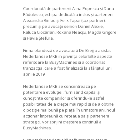
Coordonată de partenerii Alina Popescu și Dana
Rădulescu, echipa dedicată a inclus și partenerii
Alexandra Rîmbu și Felix Tapai (tax partner),
precum și pe avocații seniori Daniel Alexie,
Raluca Ciocârlan, Roxana Neacșu, Magda Grigore
și Flavia Ștefura.
Firma olandeză de avocatură De Breij a asistat
Nederlandse MKB în privința celorlalte aspecte
referitoare la BusyMachines și a coordonat
tranzacția, care a fost finalizată la sfârșitul lunii
aprilie 2019.
Nederlandse MKB se concentrează pe
potențarea evoluției, furnizând capital și
cunoștințe companiilor și oferindu-le astfel
posibilitatea de a crește mai rapid și de a obține
o poziție mai bună pe piață. În următorii ani, noul
acționar împreună cu rețeaua sa și partenerii
strategici, vor sprijini creșterea continuă a
BusyMachines.
BusyMachines dezvoltă software inovator și