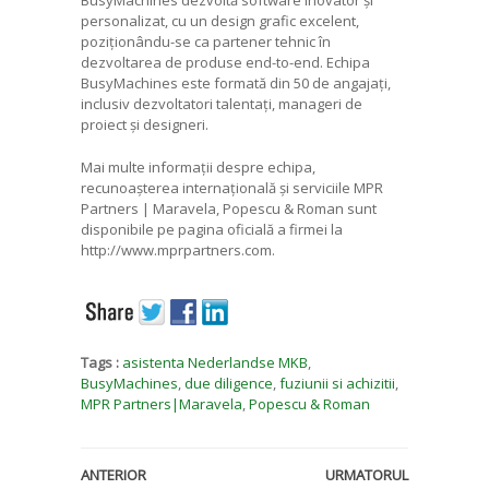
personalizat, cu un design grafic excelent,
poziționându-se ca partener tehnic în
dezvoltarea de produse end-to-end. Echipa
BusyMachines este formată din 50 de angajați,
inclusiv dezvoltatori talentați, manageri de
proiect și designeri.
Mai multe informații despre echipa,
recunoașterea internațională și serviciile MPR
Partners | Maravela, Popescu & Roman sunt
disponibile pe pagina oficială a firmei la
http://www.mprpartners.com.
Tags :
asistenta Nederlandse MKB
,
BusyMachines
,
due diligence
,
fuziunii si achizitii
,
MPR Partners|Maravela
,
Popescu & Roman
ANTERIOR
URMATORUL