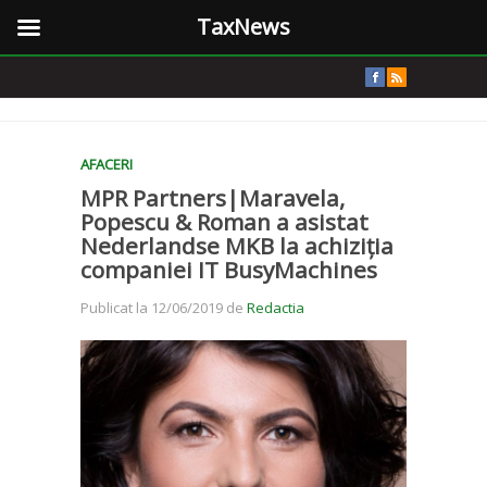
TaxNews
AFACERI
MPR Partners|Maravela,
Popescu & Roman a asistat
Nederlandse MKB la achiziția
companiei IT BusyMachines
Publicat la 12/06/2019 de
Redactia